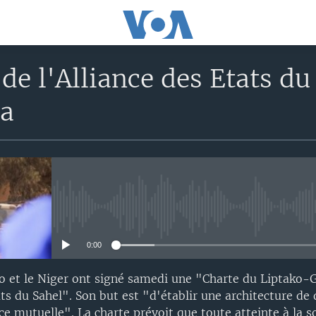
de l'Alliance des Etats du 
ba
No media source currently avail
0:00
so et le Niger ont signé samedi une "Charte du Liptako
ats du Sahel". Son but est "d'établir une architecture de
nce mutuelle". La charte prévoit que toute atteinte à la s