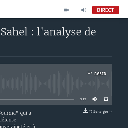
DIRECT
Sahel : l'analyse de
EMBED
able
3:13
Télécharger
-Gourma" qui a
EMBED
 défense
ouveraineté et à