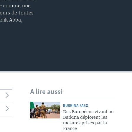
érée comme une
cours de toutes
idik Abba,
A lire aussi
BURKINA FASO
Des Européens vivant au
Burkina déplorent les
mesures prises par la
France