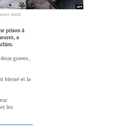
vrier 2008.
ne prison à
heures, a
achim.
 deux graves,
t blessé et la
leur
et les