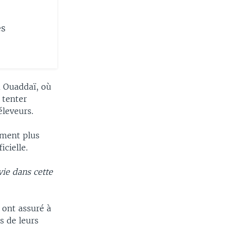
es
u Ouaddaï, où
 tenter
éleveurs.
ement plus
icielle.
ie dans cette
 ont assuré à
s de leurs