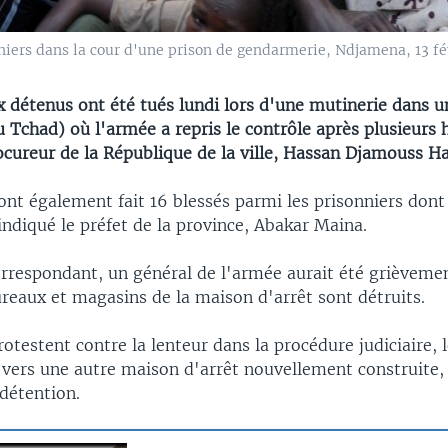
niers dans la cour d'une prison de gendarmerie, Ndjamena, 13 fé
 détenus ont été tués lundi lors d'une mutinerie dans u
 Tchad) où l'armée a repris le contrôle après plusieurs 
ocureur de la République de la ville, Hassan Djamouss H
ont également fait 16 blessés parmi les prisonniers dont
indiqué le préfet de la province, Abakar Maina.
rrespondant, un général de l'armée aurait été grièvemen
reaux et magasins de la maison d'arrêt sont détruits.
otestent contre la lenteur dans la procédure judiciaire, 
 vers une autre maison d'arrêt nouvellement construite, 
détention.