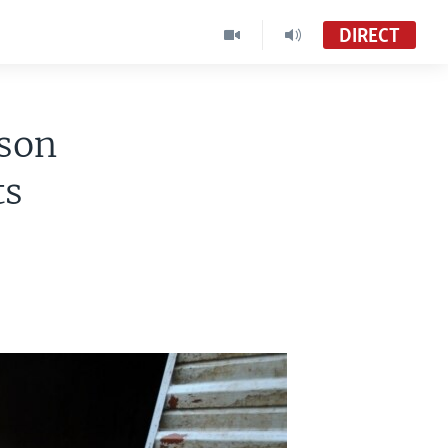
DIRECT
ison
ts