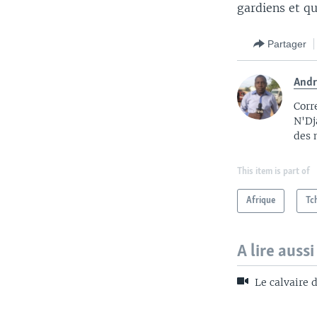
gardiens et qu
Partager
Andr
Corr
N'Dj
des 
This item is part of
Afrique
Tc
A lire aussi
Le calvaire d