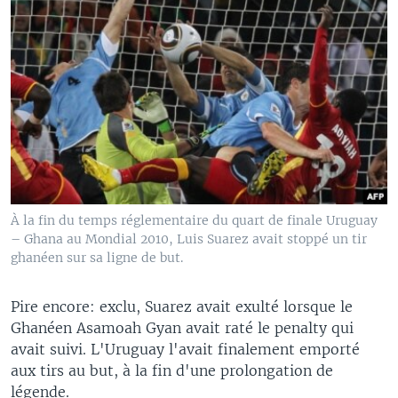
À la fin du temps réglementaire du quart de finale Uruguay
– Ghana au Mondial 2010, Luis Suarez avait stoppé un tir
ghanéen sur sa ligne de but.
Pire encore: exclu, Suarez avait exulté lorsque le
Ghanéen Asamoah Gyan avait raté le penalty qui
avait suivi. L'Uruguay l'avait finalement emporté
aux tirs au but, à la fin d'une prolongation de
légende.