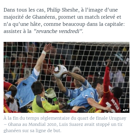
Dans tous les cas, Philip Sheshe, à l'image d'une
majorité de Ghanéens, promet un match relevé et
n'a qu'une hâte, comme beaucoup dans la capitale:
assister à la
"revanche vendredi".
À la fin du temps réglementaire du quart de finale Uruguay
– Ghana au Mondial 2010, Luis Suarez avait stoppé un tir
ghanéen sur sa ligne de but.