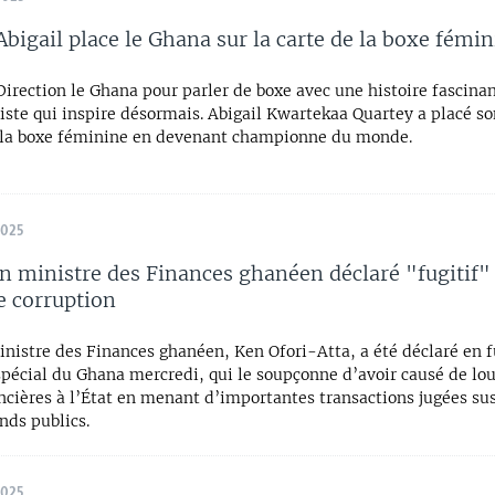
Abigail place le Ghana sur la carte de la boxe fémi
 Direction le Ghana pour parler de boxe avec une histoire fascina
iste qui inspire désormais. Abigail Kwartekaa Quartey a placé so
e la boxe féminine en devenant championne du monde.
2025
n ministre des Finances ghanéen déclaré "fugitif" 
e corruption
nistre des Finances ghanéen, Ken Ofori-Atta, a été déclaré en fu
spécial du Ghana mercredi, qui le soupçonne d’avoir causé de lo
ncières à l’État en menant d’importantes transactions jugées su
nds publics.
2025