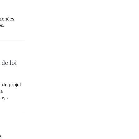
ronées.
s.
de loi
 de projet
la
pays
e