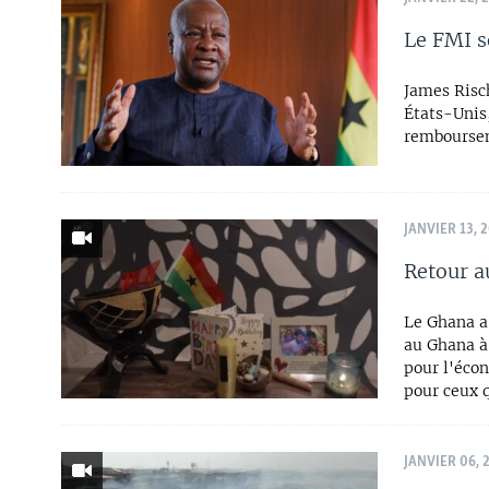
Le FMI s
James Risch
États-Unis
remboursem
JANVIER 13, 
Retour a
Le Ghana a 
au Ghana à
pour l'éco
pour ceux q
JANVIER 06, 