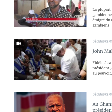
La plupart 
gambienne,
émigré du G
gambiens
DÉCEMBRE 09
John Ma
Fidèle à sa
président 
au pouvoir,
DÉCEMBRE 08
Au Ghana
présiden