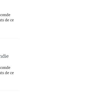
econde
ts de ce
ndie
econde
ts de ce