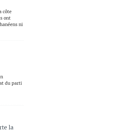
a côte
s ont
ghanéens ni
en
t du parti
te la