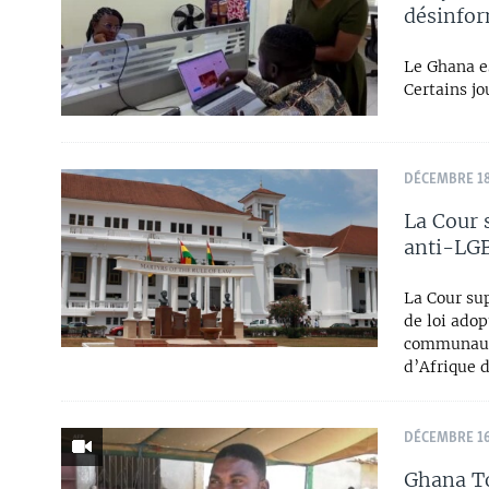
désinfo
Le Ghana e
Certains jo
DÉCEMBRE 18
La Cour 
anti-LG
La Cour su
de loi adop
communauté
d’Afrique d
DÉCEMBRE 16
Ghana T