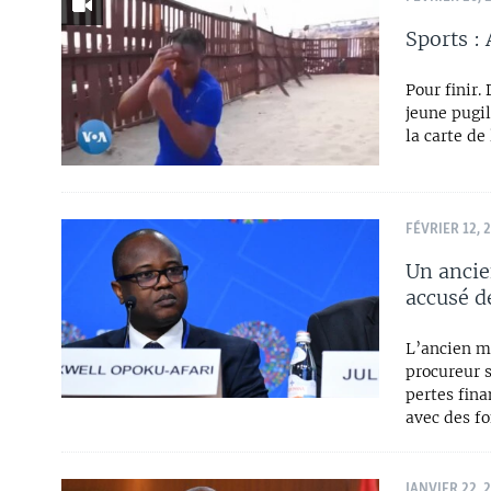
Sports : 
Pour finir.
jeune pugil
la carte d
FÉVRIER 12, 
Un ancie
accusé d
L’ancien mi
procureur 
pertes fina
avec des fo
JANVIER 22, 