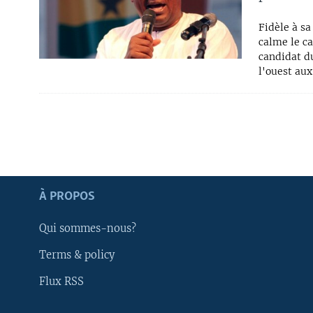
Fidèle à sa
calme le c
candidat du
l'ouest aux
Apprenez L'anglais
À PROPOS
SUIVEZ-NOUS
Qui sommes-nous?
Terms & policy
Flux RSS
Langues