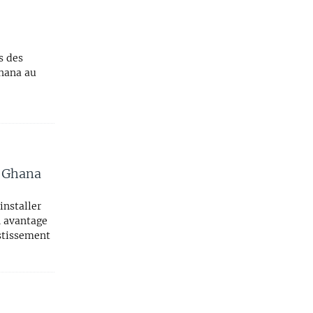
s des
Ghana au
u Ghana
installer
n avantage
estissement