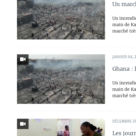
Un march
Un incendi
main de Ka
marché très
JANVIER 04, 
Ghana : 
Un incendi
main de Ka
marché très
DÉCEMBRE 19
Les jour