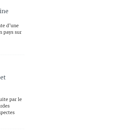
nine
nte d’une
n pays sur
et
ite par le
urdes
spectes