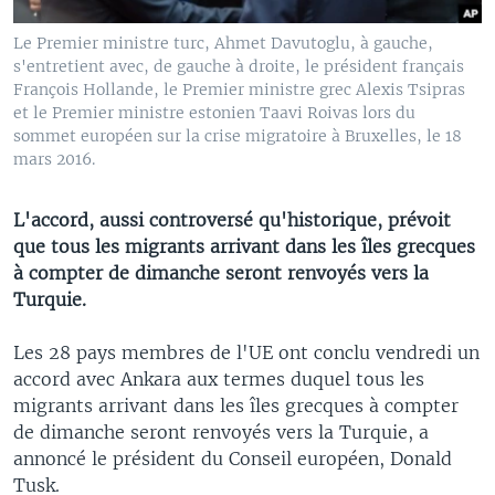
Le Premier ministre turc, Ahmet Davutoglu, à gauche,
s'entretient avec, de gauche à droite, le président français
François Hollande, le Premier ministre grec Alexis Tsipras
et le Premier ministre estonien Taavi Roivas lors du
sommet européen sur la crise migratoire à Bruxelles, le 18
mars 2016.
L'accord, aussi controversé qu'historique, prévoit
que tous les migrants arrivant dans les îles grecques
à compter de dimanche seront renvoyés vers la
Turquie.
Les 28 pays membres de l'UE ont conclu vendredi un
accord avec Ankara aux termes duquel tous les
migrants arrivant dans les îles grecques à compter
de dimanche seront renvoyés vers la Turquie, a
annoncé le président du Conseil européen, Donald
Tusk.