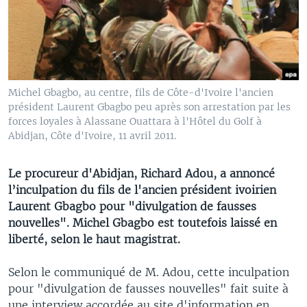
Michel Gbagbo, au centre, fils de Côte-d'Ivoire l'ancien
président Laurent Gbagbo peu après son arrestation par les
forces loyales à Alassane Ouattara à l'Hôtel du Golf à
Abidjan, Côte d'Ivoire, 11 avril 2011.
Le procureur d'Abidjan, Richard Adou, a annoncé
l’inculpation du fils de l'ancien président ivoirien
Laurent Gbagbo pour "divulgation de fausses
nouvelles". Michel Gbagbo est toutefois laissé en
liberté, selon le haut magistrat.
Selon le communiqué de M. Adou, cette inculpation
pour "divulgation de fausses nouvelles" fait suite à
une interview accordée au site d'information en