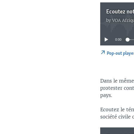
Ecoutez not
by
VOA Afriq
0:00
Pop-out playe
Dans le même 
protester cont
pays.
Ecoutez le té
société civile 