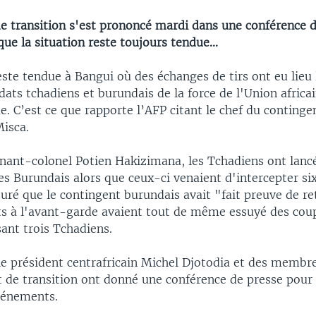
de transition s'est prononcé mardi dans une conférence d
que la situation reste toujours tendue...
este tendue à Bangui où des échanges de tirs ont eu lieu
dats tchadiens et burundais de la force de l'Union africa
e. C’est ce que rapporte l’AFP citant le chef du conting
Misca.
tenant-colonel Potien Hakizimana, les Tchadiens ont lan
es Burundais alors que ceux-ci venaient d'intercepter si
ssuré que le contingent burundais avait "fait preuve de 
ts à l'avant-garde avaient tout de même essuyé des coup
sant trois Tchadiens.
le président centrafricain Michel Djotodia et des membr
de transition ont donné une conférence de presse pour f
vénements.