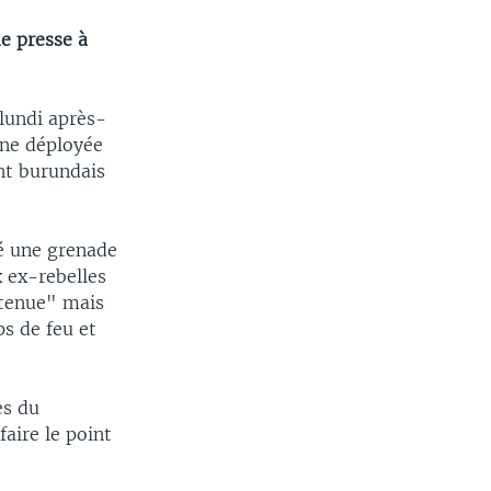
e presse à
 lundi après-
ine déployée
ent burundais
cé une grenade
x ex-rebelles
retenue" mais
s de feu et
es du
aire le point