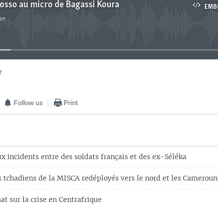
osso au micro de Bagassi Koura
EMB
ue
No media source currently available
r
EMBED
Follow us
Print
x incidents entre des soldats français et des ex-Séléka
s tchadiens de la MISCA redéployés vers le nord et les Camerouna
t sur la crise en Centrafrique