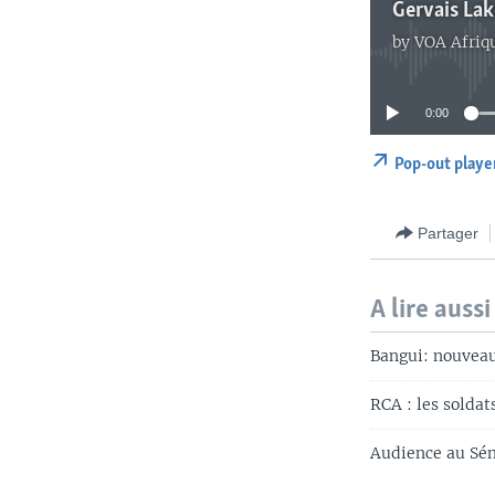
Gervais Lak
by
VOA Afriq
0:00
Pop-out playe
Partager
A lire aussi
Bangui: nouveau
RCA : les soldat
Audience au Séna