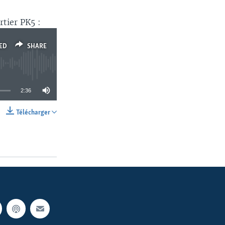
tier PK5 :
ED
SHARE
2:36
Télécharger
SHARE