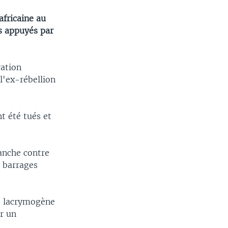
africaine au
s appuyés par
ration
l'ex-rébellion
nt été tués et
anche contre
s barrages
az lacrymogène
ar un