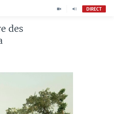
DIRECT
re des
a