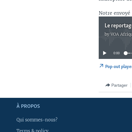
Notre envoyé 
Le reportage
by
VOA Afriq
0:00
Pop-out playe
Partager
Apprenez L'anglais
À PROPOS
SUIVEZ-NOUS
Qui sommes-nous?
Terms & policy