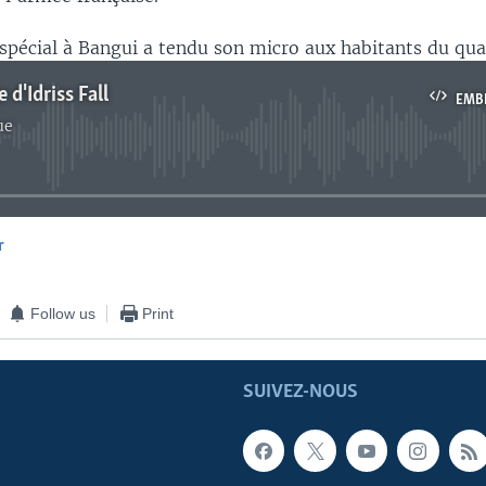
spécial à Bangui a tendu son micro aux habitants du quar
 d'Idriss Fall
EMB
ue
No media source currently available
r
EMBED
Follow us
Print
SUIVEZ-NOUS