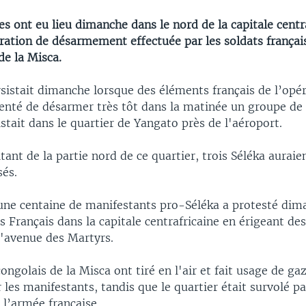
s ont eu lieu dimanche dans le nord de la capitale centr
ération de désarmement effectuée par les soldats françai
de la Misca.
sistait dimanche lorsque des éléments français de l’opé
tenté de désarmer très tôt dans la matinée un groupe de 
istait dans le quartier de Yangato près de l'aéroport.
tant de la partie nord de ce quartier, trois Séléka auraie
sés.
 une centaine de manifestants pro-Séléka a protesté dim
s Français dans la capitale centrafricaine en érigeant de
l'avenue des Martyrs.
congolais de la Misca ont tiré en l'air et fait usage de g
 les manifestants, tandis que le quartier était survolé p
 l’armée française.