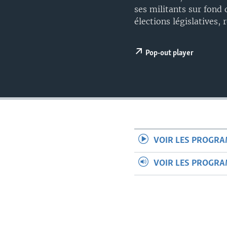
ses militants sur fond 
élections législatives, 
Pop-out player
VOIR LES PROGR
VOIR LES PROGR