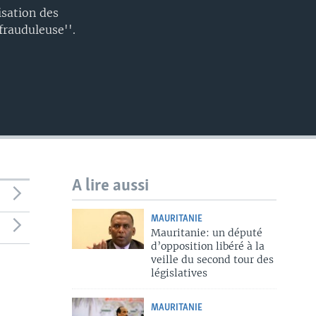
EMBED
isation des
'frauduleuse''.
A lire aussi
MAURITANIE
Mauritanie: un député
d’opposition libéré à la
veille du second tour des
législatives
MAURITANIE