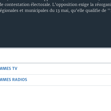
de contestation électorale. L’opposition exige la réorgan
régionales et municipales du 13 mai, qu’elle qualifie de '
AMMES TV
AMMES RADIOS