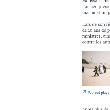
Moussa Dadis 
l'ancien prési
machination po
Lors de son ré
de 10 ans de 
ministres, ain
contre les aut
Pop-out playe
Après plus de 