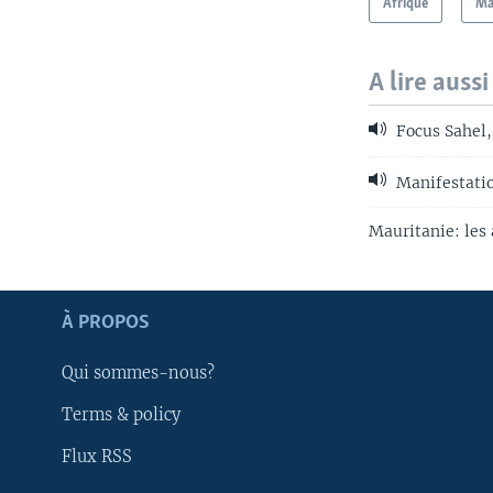
Afrique
Ma
A lire aussi
Focus Sahel, 
Manifestatio
Mauritanie: les 
Apprenez L'anglais
À PROPOS
SUIVEZ-NOUS
Qui sommes-nous?
Terms & policy
Flux RSS
Langues