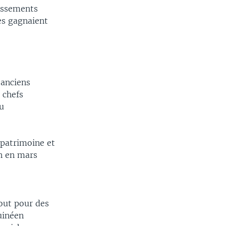
gissements
les gagnaient
 anciens
 chefs
u
 patrimoine et
n en mars
tout pour des
guinéen