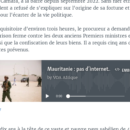
Camara, à la barre depuis septembre 2022. Sans nier êtr
dent a refusé de s'expliquer sur l'origine de sa fortune et 
ur l'écarter de la vie politique.
quisitoire d'environ trois heures, le procureur a demand
prison ferme contre les deux anciens Premiers ministres 
si que la confiscation de leurs biens. Il a requis cinq ans 
res prévenus.
Mauritanie : pas d’internet sur les téléphones suite à des manifestations
EMB
by
VOA Afrique
No media source currently available
0:00
r
EMBED
dix ans à la tête de ce vaste et pauvre pays sahélien de 4