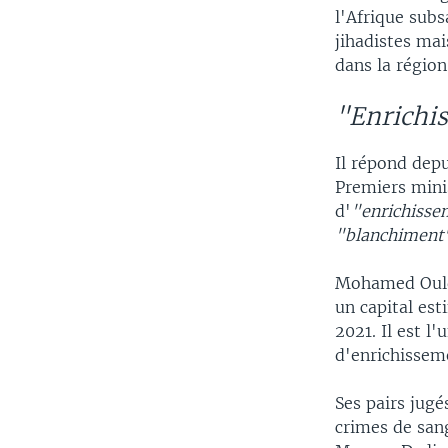
l'Afrique subs
jihadistes mai
dans la région
"Enrichis
Il répond depu
Premiers mini
d'
"enrichissem
"blanchiment
Mohamed Ould 
un capital es
2021. Il est l
d'enrichisseme
Ses pairs jugé
crimes de sang