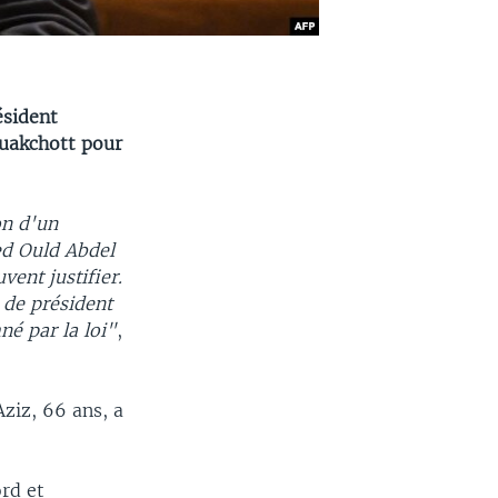
ésident
uakchott pour
on d'un
d Ould Abdel
ent justifier.
 de président
né par la loi"
,
Aziz, 66 ans, a
ord et