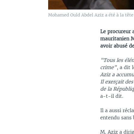
Mohamed Ould Abdel Aziz a été à la tête 
Le procureur 
mauritanien M
avoir abusé d
"Tous les élém
crime"
, a di
Aziz a accumul
Il exerçait de
de la Républiq
a-t-il dit.
Il a aussi réc
entendu sans b
M. Aziz a diri