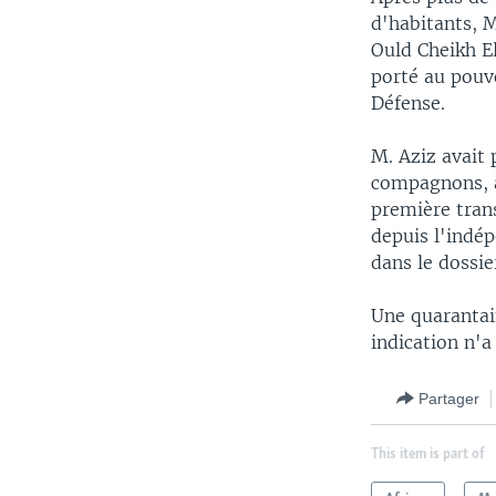
d'habitants, 
Ould Cheikh El
porté au pouvo
Défense.
M. Aziz avait 
compagnons, à 
première tran
depuis l'indé
dans le dossie
Une quarantai
indication n'a
Partager
This item is part of