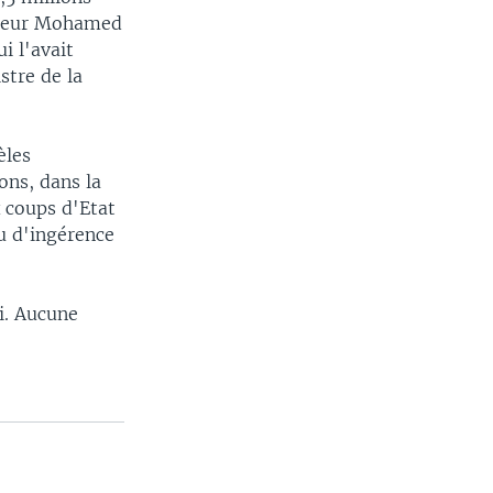
esseur Mohamed
i l'avait
stre de la
èles
ons, dans la
 coups d'Etat
u d'ingérence
i. Aucune