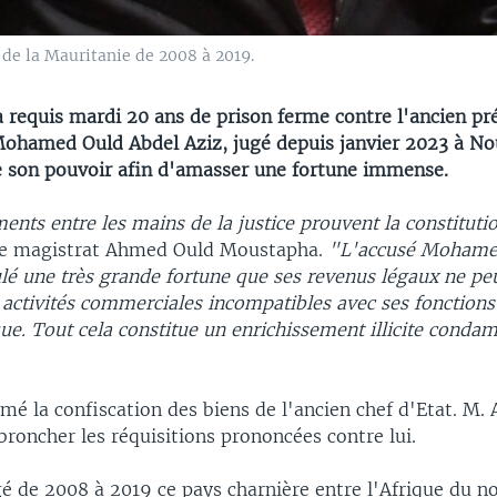
de la Mauritanie de 2008 à 2019.
a requis mardi 20 ans de prison ferme contre l'ancien pr
ohamed Ould Abdel Aziz, jugé depuis janvier 2023 à No
e son pouvoir afin d'amasser une fortune immense.
ents entre les mains de la justice prouvent la constituti
t le magistrat Ahmed Ould Moustapha.
"L'accusé Mohame
é une très grande fortune que ses revenus légaux ne peuv
s activités commerciales incompatibles avec ses fonctions
ue. Tout cela constitue un enrichissement illicite condam
lamé la confiscation des biens de l'ancien chef d'Etat. M. 
roncher les réquisitions prononcées contre lui.
gé de 2008 à 2019 ce pays charnière entre l'Afrique du n