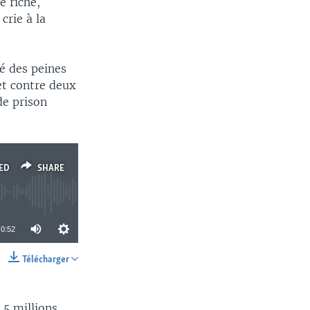
e riche,
crie à la
é des peines
et contre deux
de prison
ED
SHARE
0:52
Télécharger
SHARE
,5 millions