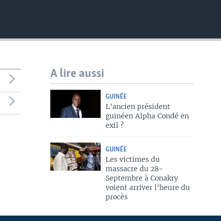
A lire aussi
GUINÉE
L'ancien président
guinéen Alpha Condé en
exil ?
GUINÉE
Les victimes du
massacre du 28-
Septembre à Conakry
voient arriver l'heure du
procès