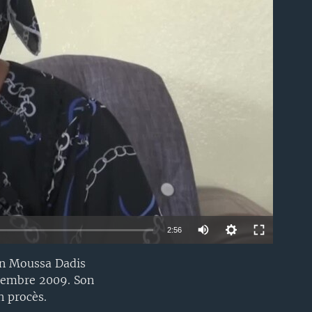
able
2:56
ion Moussa Dadis
EMBED
ptembre 2009. Son
n procès.