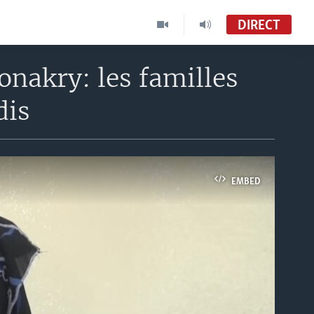
DIRECT
nakry: les familles
dis
EMBED