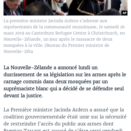
La première ministre Jacinda Ardern s’adresse aux
représentants de la communauté musulmane, le samedi 16
mars 2019 au Canterbury Refugee Centre à Christchurch, en
Nouvelle-Zélande, un jour après le massacre de deux
mosquées à la ville. (Bureau du Premier ministre de
Nouvelle-Zéla
La Nouvelle-Zélande a annoncé lundi un
durcissement de sa législation sur les armes après le
carnage commis dans deux mosquées par un
suprémaciste blanc qui a décidé de se défendre seul
devant la justice.
La Première ministre Jacinda Ardern a assuré que la
coalition gouvernementale était unie sur la nécessité
de restreindre l'accès du public aux armes dont
Brenton Tarrant est accusé de s'être servi vendredi