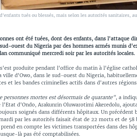
d'enfants tués ou blessés, mais selon les autorités sanitaires, 
onnes ont été tuées, dont des enfants, dans l'attaque d
e sud-ouest du Nigeria par des hommes armés munis d'ex
lan communiqué mercredi soir par les autorités locales.
s'est produite pendant l'office du matin à l'église catho
a ville d'Owo, dans le sud-ouest du Nigeria, habituelle
stes et les bandes criminelles actifs dans d'autres régions
 personnes mortes est désormais de quarante"
, a indiq
 l'Etat d'Ondo, Arakunrin Oluwarotimi Akeredolu, ajout
oujours soignés dans différents hôpitaux. Un précédent 
di par les autorités faisait état de 22 morts et de 58 
 prend en compte les victimes transportées dans des hôp
jusque-là pas été comptabilisées.