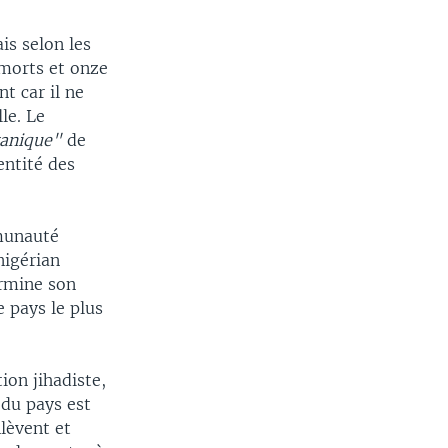
is selon les
 morts et onze
t car il ne
le. Le
tanique"
de
entité des
width
px
mmunauté
nigérian
ermine son
e pays le plus
ion jihadiste,
 du pays est
nlèvent et