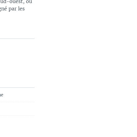
 sud-ouest, où
gné par les
ne