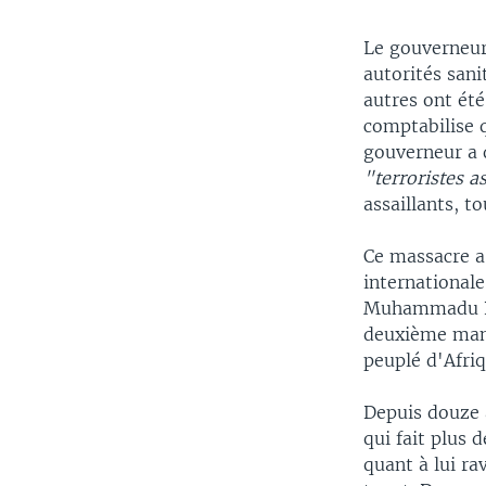
Le gouverneur 
autorités sani
autres ont été
comptabilise q
gouverneur a q
"terroristes a
assaillants, t
Ce massacre a
international
Muhammadu Bu
deuxième manda
peuplé d'Afriq
Depuis douze a
qui fait plus 
quant à lui ra