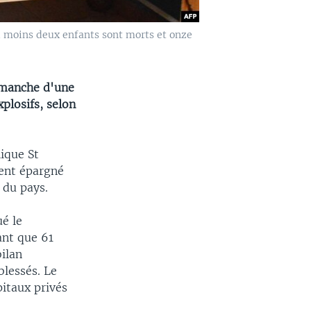
au moins deux enfants sont morts et onze
imanche d'une
plosifs, selon
lique St
ment épargné
 du pays.
ué le
ant que 61
bilan
blessés. Le
itaux privés