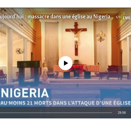
jourd’hui : massacre dans une église au Nigeria
EMB
ue
No media source currently available
29:58
EMBED