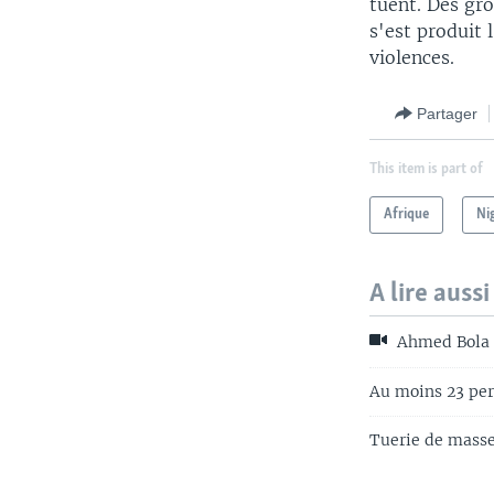
tuent. Des gro
s'est produit 
violences.
Partager
This item is part of
Afrique
Ni
A lire aussi
Ahmed Bola T
Au moins 23 per
Tuerie de masse 