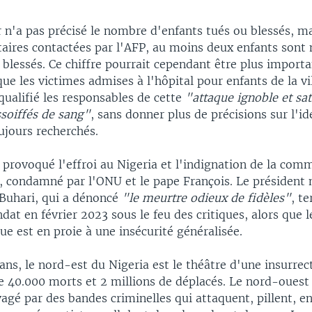
n'a pas précisé le nombre d'enfants tués ou blessés, ma
taires contactées par l'AFP, au moins deux enfants sont
 blessés. Ce chiffre pourrait cependant être plus importan
ue les victimes admises à l'hôpital pour enfants de la vil
ualifié les responsables de cette
"attaque ignoble et sa
ssoiffés de sang"
, sans donner plus de précisions sur l'id
oujours recherchés.
 provoqué l'effroi au Nigeria et l'indignation de la co
e, condamné par l'ONU et le pape François. Le président 
hari, qui a dénoncé
"le meurtre odieux de fidèles"
, t
t en février 2023 sous le feu des critiques, alors que l
ue est en proie à une insécurité généralisée.
ns, le nord-est du Nigeria est le théâtre d'une insurrect
de 40.000 morts et 2 millions de déplacés. Le nord-ouest
vagé par des bandes criminelles qui attaquent, pillent, e