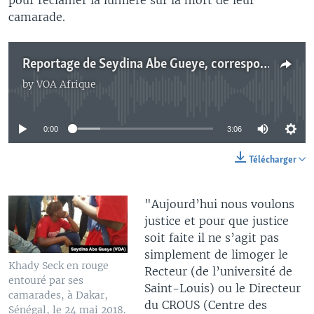
camarade.
Reportage de Seydina Abe Gueye, correspondant à Dakar pour VOA Afrique
by
VOA Afrique
No media source currently available
0:00
3:06
Télécharger
"Aujourd’hui nous voulons
justice et pour que justice
soit faite il ne s’agit pas
simplement de limoger le
Khady Seck en rouge
Recteur (de l’université de
entouré par ses
Saint-Louis) ou le Directeur
camarades, à Dakar,
du CROUS (Centre des
Sénégal, le 24 mai 2018.