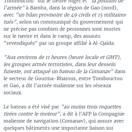
Tombouctou"
sur le fleuve Niger et
"la position de
l'armée"
à Bamba, dans la région de Gao (nord),
avec
"un bilan provisoire de 49 civils et 15 militaires
tués"
, selon un communiqué du gouvernement qui
ne précise pas combien de personnes sont mortes
sur le navire et dans le camp, des assauts
"revendiqués" par un groupe affilié à Al-Qaïda.
"Aux environs de 11 heures (heure locale et GMT),
les groupes armés terroristes, dans leur dessein
funeste, ont attaqué un bateau de la Comanav"
dans
le secteur de Gourma-Rharous, entre Tombouctou
et Gao, a dit l'armée malienne sur les réseaux
sociaux.
Le bateau a été visé par
"au moins trois roquettes
tirées contre le moteur"
, a dit à l'AFP la Compagnie
malienne de navigation (Comanav), qui assure avec
quelques bâtiments une importante liaison sur