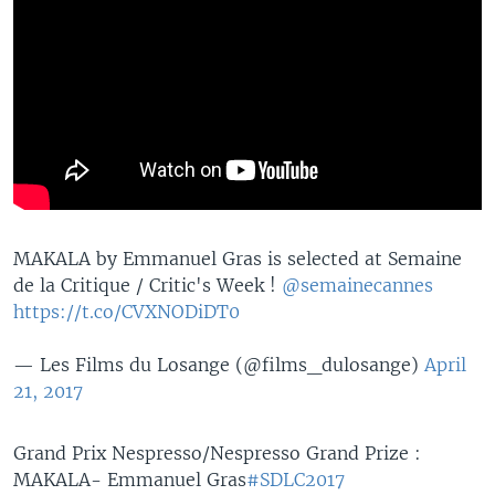
MAKALA by Emmanuel Gras is selected at Semaine
de la Critique / Critic's Week !
@semainecannes
https://t.co/CVXNODiDT0
— Les Films du Losange (@films_dulosange)
April
21, 2017
Grand Prix Nespresso/Nespresso Grand Prize :
MAKALA- Emmanuel Gras
#SDLC2017