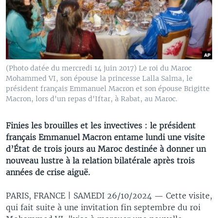
(Photo datée du mercredi 14 juin 2017) Le roi du Maroc
Mohammed VI, son épouse la princesse Lalla Salma, le
président français Emmanuel Macron et son épouse Brigitte
Macron, lors d'un repas d'Iftar, à Rabat, au Maroc.
Finies les brouilles et les invectives : le président
français Emmanuel Macron entame lundi une visite
d’État de trois jours au Maroc destinée à donner un
nouveau lustre à la relation bilatérale après trois
années de crise aiguë.
PARIS, FRANCE | SAMEDI 26/10/2024 —
Cette visite,
qui fait suite à une invitation fin septembre du roi