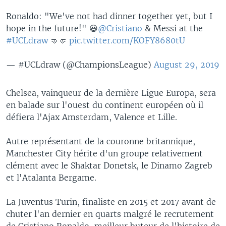
Ronaldo: "We've not had dinner together yet, but I
hope in the future!" 😃
@Cristiano
& Messi at the
#UCLdraw
🤜🤛
pic.twitter.com/KOFY8680tU
— #UCLdraw (@ChampionsLeague)
August 29, 2019
Chelsea, vainqueur de la dernière Ligue Europa, sera
en balade sur l'ouest du continent européen où il
défiera l'Ajax Amsterdam, Valence et Lille.
Autre représentant de la couronne britannique,
Manchester City hérite d'un groupe relativement
clément avec le Shaktar Donetsk, le Dinamo Zagreb
et l'Atalanta Bergame.
La Juventus Turin, finaliste en 2015 et 2017 avant de
chuter l'an dernier en quarts malgré le recrutement
de Cristiano Ronaldo, meilleur buteur de l'histoire de