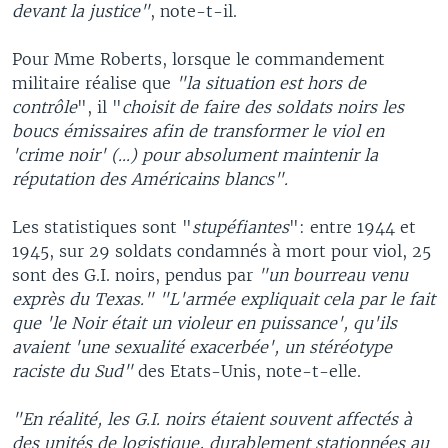
devant la justice"
, note-t-il.
Pour Mme Roberts, lorsque le commandement
militaire réalise que
"la situation est hors de
contrôle
", il "
choisit de faire des soldats noirs les
boucs émissaires afin de transformer le viol en
'crime noir' (...) pour absolument maintenir la
réputation des Américains blancs".
Les statistiques sont "
stupéfiantes
": entre 1944 et
1945, sur 29 soldats condamnés à mort pour viol, 25
sont des G.I. noirs, pendus par
"un bourreau venu
exprès du Texas." "L'armée expliquait cela par le fait
que 'le Noir était un violeur en puissance', qu'ils
avaient 'une sexualité exacerbée', un stéréotype
raciste du Sud"
des Etats-Unis, note-t-elle.
"En réalité, les G.I. noirs étaient souvent affectés à
des unités de logistique, durablement stationnées au