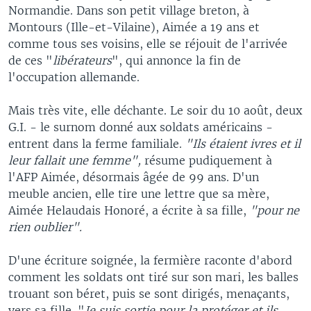
Normandie. Dans son petit village breton, à
Montours (Ille-et-Vilaine), Aimée a 19 ans et
comme tous ses voisins, elle se réjouit de l'arrivée
de ces "
libérateurs
", qui annonce la fin de
l'occupation allemande.
Mais très vite, elle déchante. Le soir du 10 août, deux
G.I. - le surnom donné aux soldats américains -
entrent dans la ferme familiale.
"Ils étaient ivres et il
leur fallait une femme",
résume pudiquement à
l'AFP Aimée, désormais âgée de 99 ans. D'un
meuble ancien, elle tire une lettre que sa mère,
Aimée Helaudais Honoré, a écrite à sa fille,
"pour ne
rien oublier".
D'une écriture soignée, la fermière raconte d'abord
comment les soldats ont tiré sur son mari, les balles
trouant son béret, puis se sont dirigés, menaçants,
vers sa fille. "
Je suis sortie pour la protéger et ils