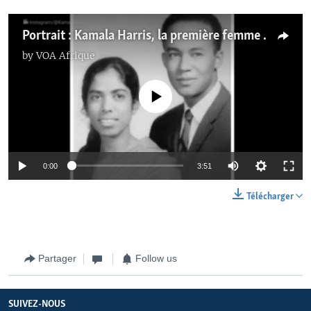
Portrait : Kamala Harris, la première femme vice-présidente des États-Unis
by
VOA Afrique
No media source currently available
0:00
3:51
Télécharger
Partager
Follow us
SUIVEZ-NOUS