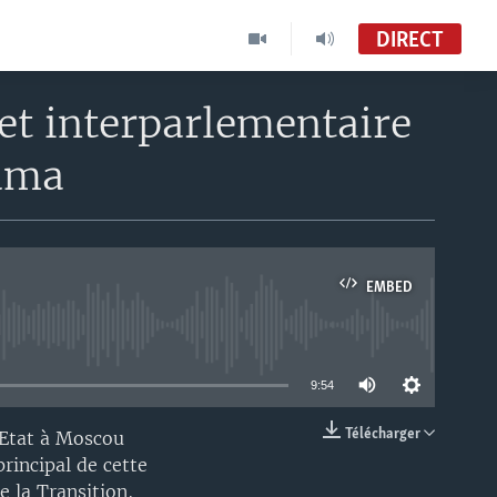
DIRECT
et interparlementaire
ouma
EMBED
able
9:54
Télécharger
'Etat à Moscou
EMBED
rincipal de cette
e la Transition,