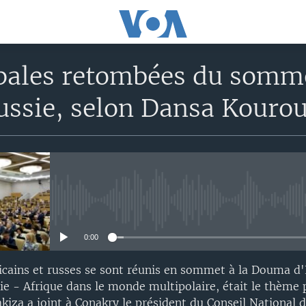
ipales retombées du somm
ussie, selon Dansa Kour
No media source currently avail
0:00
icains et russes se sont réunis en sommet à la Douma d
ie - Afrique dans le monde multipolaire, était le thème p
kiza a joint à Conakry le président du Conseil National d