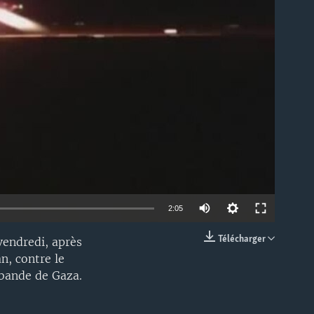
able
2:05
Télécharger
endredi, après
EMBED
n, contre le
 bande de Gaza.