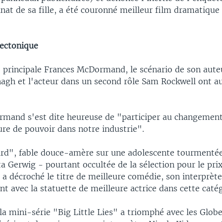
inat de sa fille, a été couronné meilleur film dramatique
ectonique
e principale Frances McDormand, le scénario de son aute
gh et l'acteur dans un second rôle Sam Rockwell ont au
mand s'est dite heureuse de "participer au changement
ure de pouvoir dans notre industrie".
ird", fable douce-amère sur une adolescente tourmenté
a Gerwig - pourtant occultée de la sélection pour le pri
 a décroché le titre de meilleure comédie, son interprète
t avec la statuette de meilleure actrice dans cette catég
 la mini-série "Big Little Lies" a triomphé avec les Globe