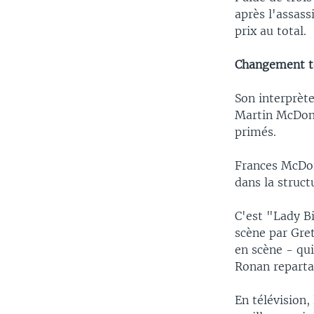
après l'assass
prix au total.
Changement t
Son interprèt
Martin McDona
primés.
Frances McDor
dans la struct
C'est "Lady B
scène par Gret
en scène - qui
Ronan repartan
En télévision,