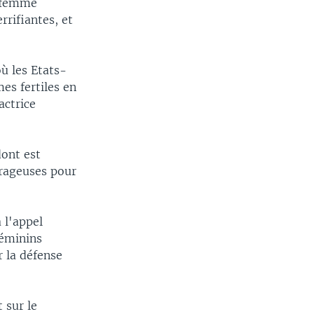
n femme
rrifiantes, et
ù les Etats-
es fertiles en
actrice
ont est
urageuses pour
 l'appel
féminins
 la défense
 sur le