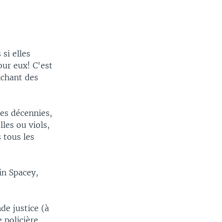
si elles
our eux! C'est
nchant des
es décennies,
les ou viols,
 tous les
in Spacey,
de justice (à
e policière