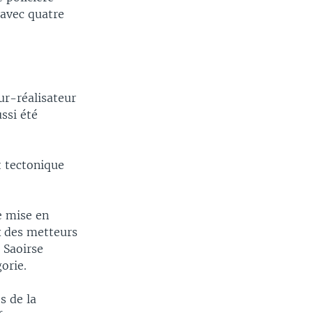
 avec quatre
ur-réalisateur
ssi été
 tectonique
e mise en
x des metteurs
 Saoirse
orie.
s de la