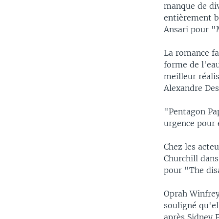
manque de div
entièrement bl
Ansari pour "
La romance fa
forme de l'eau
meilleur réali
Alexandre Des
"Pentagon Pap
urgence pour e
Chez les acteu
Churchill dan
pour "The disa
Oprah Winfrey
souligné qu'el
après Sidney 