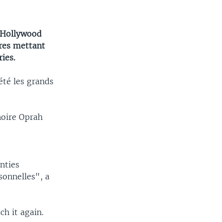
à Hollywood
vres mettant
ies.
été les grands
 noire Oprah
nties
sonnelles", a
ch it again.