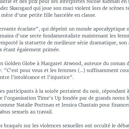
isérie et des prix pour ses interprètes Nicole Kidman e
der Skarsgard qui joue son mari violent lors de scènes te
mère d'une petite fille harcelée en classe.
servante écarlate", qui dépeint un monde apocalyptique o
 mains d'une secte fondamentaliste maintenant les femm
emporté la statuette de meilleure série dramatique, son 
s étant également primée.
son Golden Globe à Margaret Atwood, auteure du roman d
ie: "C'est pour vous et les femmes (...) suffisamment co
ntre l'intolérance et l'injustice".
es participants à la soirée portaient du noir, répondant à
 de l'organisation Time's Up fondée par de grands noms 
omme Natalie Portman et Jessica Chastain pour financer
abus sexuels au travail.
s braqués sur les violences sexuelles ont occulté le débat