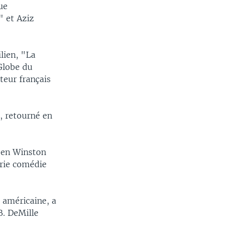
ue
" et Aziz
lien, "La
Globe du
teur français
, retourné en
é en Winston
orie comédie
 américaine, a
B. DeMille