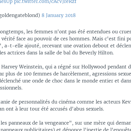
mesUp
pic.twitter.com/cAcVJreRzf
goldengateblond)
8 January 2018
longtemps, les femmes n'ont pas été entendues ou crues 
a vérité face au pouvoir de ces hommes. Mais c'est fini p
", a-t-elle ajouté, recevant une ovation debout et décle
es actrices dans la salle de bal du Beverly Hilton.
 Harvey Weinstein, qui a régné sur Hollywood pendant d
ar plus de 100 femmes de harcèlement, agressions sexuel
 déclenché une onde de choc dans le monde entier et dans
ssionnels.
itanie de personnalités du cinéma comme les acteurs Kev
n ont à leur tour été accusés d'abus sexuels.
: les panneaux de la vengeance", sur une mère qui deman
s panneaux publicitaires) et dénonce l'inertie de l'enquêt