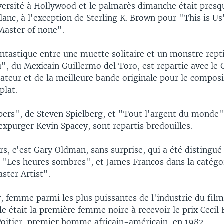
ersité à Hollywood et le palmarès dimanche était presq
anc, à l'exception de Sterling K. Brown pour "This is Us
Master of none".
ntastique entre une muette solitaire et un monstre repti
", du Mexicain Guillermo del Toro, est repartie avec le 
sateur et de la meilleure bande originale pour le composi
plat.
ers", de Steven Spielberg, et "Tout l'argent du monde"
xpurger Kevin Spacey, sont repartis bredouilles.
rs, c'est Gary Oldman, sans surprise, qui a été distingu
s "Les heures sombres", et James Francos dans la catég
ster Artist".
, femme parmi les plus puissantes de l'industrie du film
le était la première femme noire à recevoir le prix Cecil 
Poitier, premier homme africain-américain, en 1982.