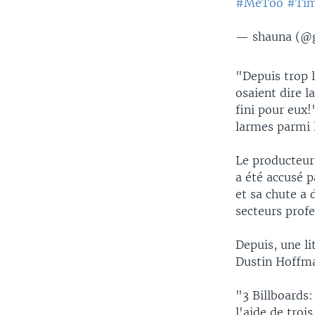
#MeToo
#Ti
— shauna (@
"Depuis trop 
osaient dire l
fini pour eux!
larmes parmi l
Le producteur
a été accusé p
et sa chute a
secteurs profe
Depuis, une l
Dustin Hoffma
"3 Billboards
l'aide de troi