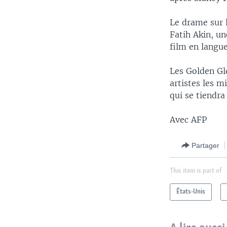
Le drame sur 
Fatih Akin, u
film en langue
Les Golden Glo
artistes les m
qui se tiendra
Avec AFP
Partager
This item is part of
États-Unis