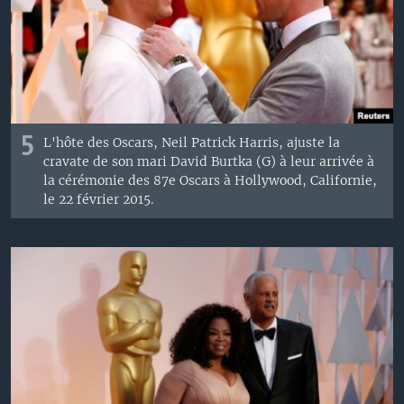
5
L'
hôte des Oscars,
Neil
Patrick
Harris,
ajuste la
cravate
de son
mari
David
Burtka
(G
)
à leur arrivée à
la cérémonie des 87e Oscars
à Hollywood, Californie,
le
22
f
évrier
2015.