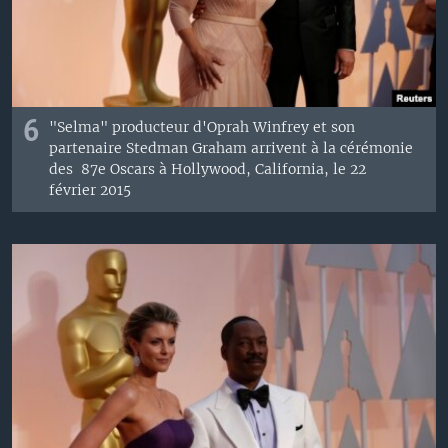
6
"
Selma
" producteur
d'
Oprah Winfrey et
son
partenaire
Stedman
Graham
arrivent à
la cérémonie
des
87e
Oscars
à Hollywood, California, le
22
février
2015