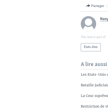
Partager
Nany
This item is part of
États-Unis
A lire aussi
Les Etats-Unis o
Bataille judicia
La Cour suprême 
Restriction de 