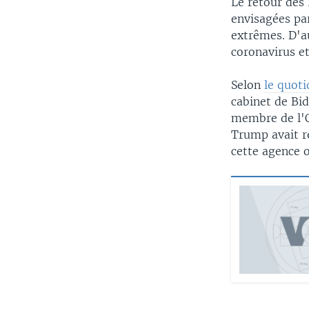
Le retour des 
envisagées par
extrêmes. D'a
coronavirus et
Selon
le quoti
cabinet de Bi
membre de l'O
Trump avait re
cette agence 