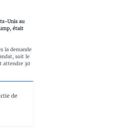
ats-Unis au
rump, était
ies la demande
ndat, soit le
t attendre 30
rtie de