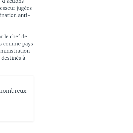
e d'actions
cesseur jugées
ination anti-
r le chef de
nis comme pays
dministration
 destinés à
e nombreux