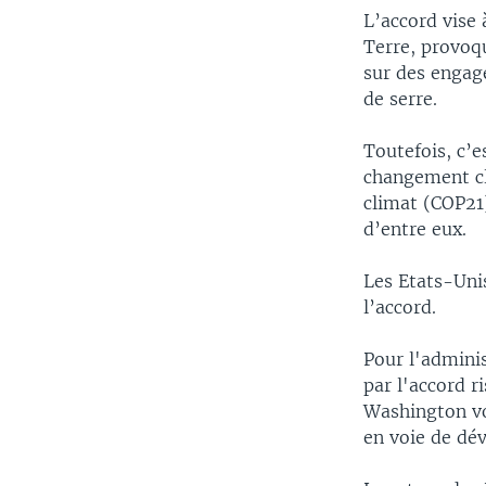
L’accord vise
Terre, provoqu
sur des engage
de serre.
Toutefois, c’e
changement cli
climat (COP21)
d’entre eux.
Les Etats-Uni
l’accord.
Pour l'admini
par l'accord r
Washington vo
en voie de dé