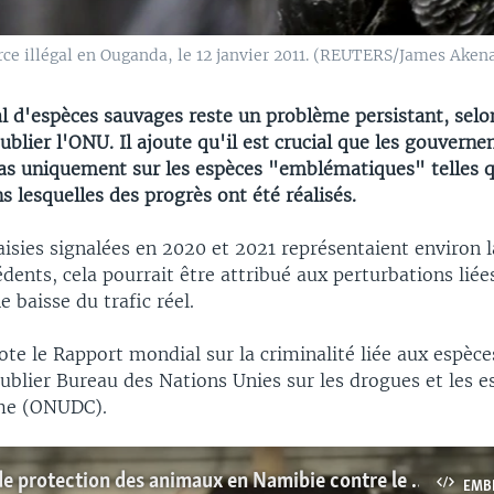
ce illégal en Ouganda, le 12 janvier 2011. (REUTERS/James Akena
gal d'espèces sauvages reste un problème persistant, sel
ublier l'ONU. Il ajoute qu'il est crucial que les gouvern
as uniquement sur les espèces "emblématiques" telles q
s lesquelles des progrès ont été réalisés.
aisies signalées en 2020 et 2021 représentaient environ 
dents, cela pourrait être attribué aux perturbations lié
e baisse du trafic réel.
ote le Rapport mondial sur la criminalité liée aux espèc
ublier Bureau des Nations Unies sur les drogues et les e
ime (ONUDC).
Un groupe de protection des animaux en Namibie contre le vol de chiens
EMB