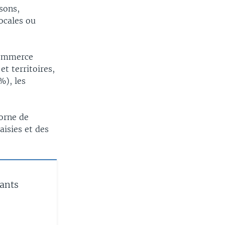
sons,
ocales ou
 commerce
t territoires,
%), les
corne de
aisies et des
hants