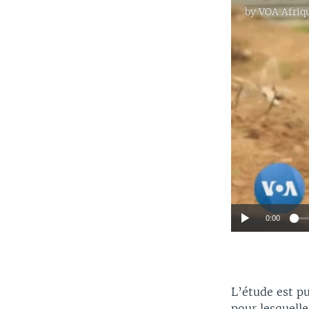
by
VOA Afriq
0:00
L’étude est pu
pour lesquelle