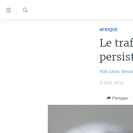
Liens
d'accessibilité
Recherche
Menu
À LA UNE
principal
AFRIQUE
Retour
TV
AFRIQUE
Le tra
à
RADIO
ÉTATS-UNIS
LE MONDE AUJOURD'HUI
la
persis
navigation
AUTRES LANGUES
MONDE
VOA60 AFRIQUE
LE MONDE AUJOURD'HUI
principale
SPORT
WASHINGTON FORUM
À VOTRE AVIS
BAMBARA
VOA (avec Reute
Retour
à
CORRESPONDANT VOA
VOTRE SANTÉ VOTRE AVENIR
FULFULDE
11 juin 2024
la
FOCUS SAHEL
LE MONDE AU FÉMININ
LINGALA
recherche
Partager
REPORTAGES
L'AMÉRIQUE ET VOUS
SANGO
VOUS + NOUS
DIALOGUE DES RELIGIONS
CARNET DE SANTÉ
RM SHOW