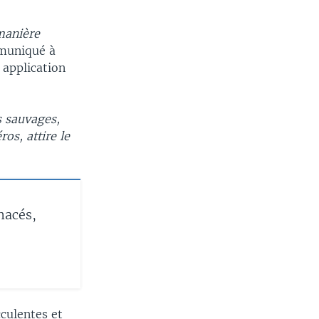
manière
mmuniqué à
 application
width
px
s sauvages,
os, attire le
nacés,
cculentes et