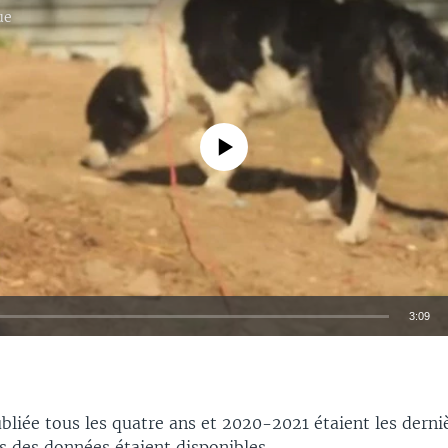
ue
No media source currently available
3:09
EMBED
bliée tous les quatre ans et 2020-2021 étaient les derni
s des données étaient disponibles.