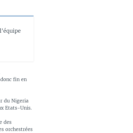
l'équipe
u
 donc fin en
r du Nigeria
ux Etats-Unis.
e des
es orchestrées