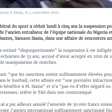
resse à Abuja, le 4 novembre 2010.
bitral du sport a réduit lundi à cinq ans la suspension p
e l'ancien entraîneur de l'équipe nationale du Nigeria e
Nantes, Samson Siasia, dans une affaire de rencontres ar
 a estimé "disproportionnée" la suspension à vie infligée
 technicien de 53 ans, accusé d'avoir accepté en 2010 de s
 de manipulation de matches.
tant "que les sanctions soient suffisamment élevées pou
ns le football, cette affaire est "une première infraction
n bénéfice à M. Siasia" et n'a "pas eu d'effet négatif o
personnes, relève le TAS dans son communiqué.
ral a par ailleurs annulé l'amende de 50.000 francs suis
ugeant l'ancien international suffisamment sanctionné f