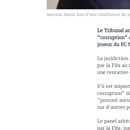
Samson Siasia lors d'une conférence de p
Le Tribunal ar
"corruption" d
joueur du FC 
La juridiction
par la Fifa au
une tentative
S'il est impor
corruption" da
"procuré aucu
sur d'autres 
Le panel arbit
par la Fifa, j