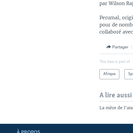
par Wilson Raj
Perumal, origi
pour de nombre
collaboré avec
Partager
This item is part of
Afrique
Sp
A lire aussi
La mère de l'anc
Apprenez L'anglais
À PROPOS