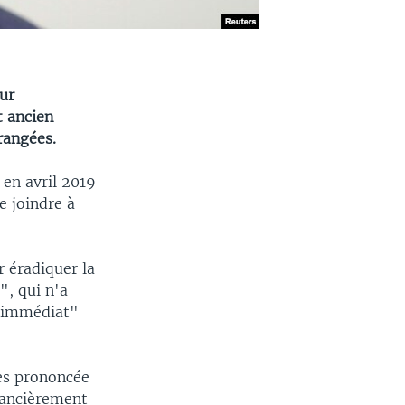
our
t ancien
rangées.
 en avril 2019
e joindre à
r éradiquer la
", qui n'a
u immédiat"
ses prononcée
inancièrement