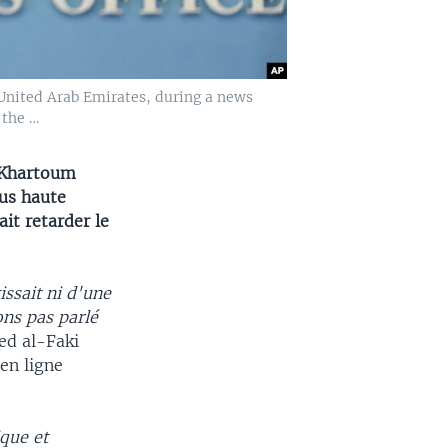
 United Arab Emirates, during a news
 the …
à Khartoum
lus haute
it retarder le
issait ni d'une
ons pas parlé
ed al-Faki
en ligne
ique et