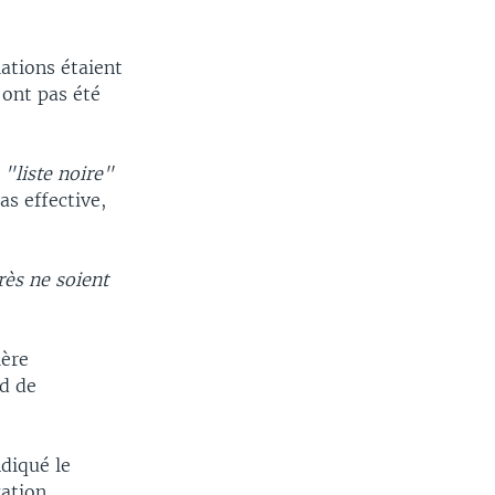
lations étaient
'ont pas été
a
"liste noire"
as effective,
rès ne soient
ière
rd de
diqué le
gation