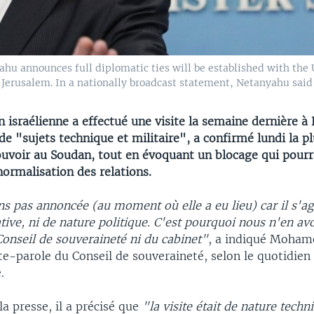
hu announces full diplomatic ties will be established with the
 Jerusalem. In a nationally broadcast statement, Netanyahu said
 israélienne a effectué une visite la semaine dernière 
de "sujets technique et militaire", a confirmé lundi la p
ouvoir au Soudan, tout en évoquant un blocage qui pourra
ormalisation des relations.
s pas annoncée (au moment où elle a eu lieu) car il s'ag
cative, ni de nature politique. C'est pourquoi nous n'en av
onseil de souveraineté ni du cabinet"
, a indiqué Moham
e-parole du Conseil de souveraineté, selon le quotidien 
.
la presse, il a précisé que
"la visite était de nature techn