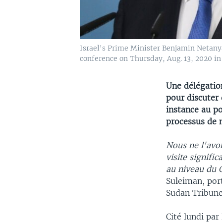
Israel's Prime Minister Benjamin Netanya
conference on Thursday, Aug. 13, 2020 in
Une délégation
pour discuter 
instance au p
processus de n
Nous ne l'avon
visite signifi
au niveau du C
Suleiman, port
Sudan Tribune
Cité lundi par 