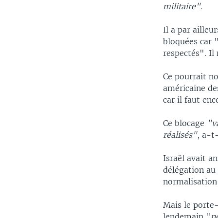
militaire".
Il a par aille
bloquées car 
respectés". Il
Ce pourrait n
américaine des
car il faut en
Ce blocage
"v
réalisés"
, a-t-
Israël avait 
délégation au
normalisation 
Mais le porte
lendemain "
n