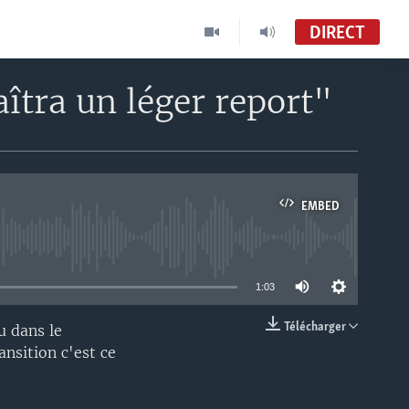
DIRECT
îtra un léger report"
EMBED
able
1:03
Télécharger
u dans le
EMBED
ansition c'est ce