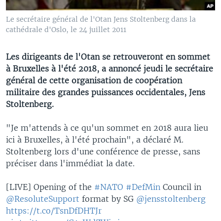
Le secrétaire général de l'Otan Jens Stoltenberg dans la
cathédrale d'Oslo, le 24 juillet 2011
Les dirigeants de l'Otan se retrouveront en sommet
à Bruxelles à l'été 2018, a annoncé jeudi le secrétaire
général de cette organisation de coopération
militaire des grandes puissances occidentales, Jens
Stoltenberg.
"Je m'attends à ce qu'un sommet en 2018 aura lieu
ici à Bruxelles, à l'été prochain", a déclaré M.
Stoltenberg lors d'une conférence de presse, sans
préciser dans l'immédiat la date.
[LIVE] Opening of the
#NATO
#DefMin
Council in
@ResoluteSupport
format by SG
@jensstoltenberg
https://t.co/TsnDfDHTJr