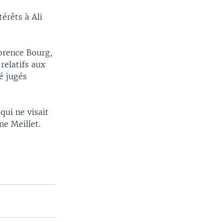
érêts à Ali
lorence Bourg,
relatifs aux
é jugés
qui ne visait
ne Meillet.