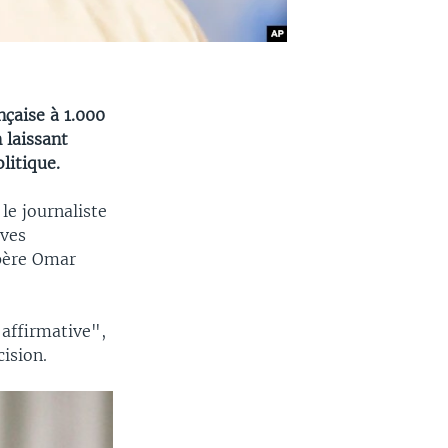
nçaise à 1.000
 laissant
litique.
 le journaliste
ives
 père Omar
 affirmative",
cision.