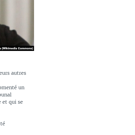
ieurs autres
fomenté un
bunal
 et qui se
été