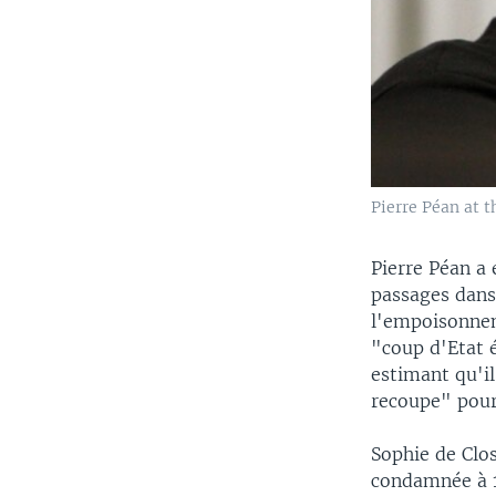
Pierre Péan at t
Pierre Péan a 
passages dans
l'empoisonnem
"coup d'Etat é
estimant qu'il
recoupe" pour
Sophie de Clos
condamnée à 1