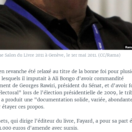
he Salon du Livre 2011 à Genève, le 1er mai 2011. (CC/Rama)
en revanche été relaxé au titre de la bonne foi pour plus
 lesquels il imputait à Ali Bongo d'avoir commandité
ent de Georges Rawiri, président du Sénat, et d'avoir 
lectoral" lors de l'élection présidentielle de 2009, le tri
 a produit une "documentation solide, variée, abondante
 étayer ces propos.
ets, qui dirige l'éditeur du livre, Fayard, a pour sa part 
.000 euros d'amende avec sursis.