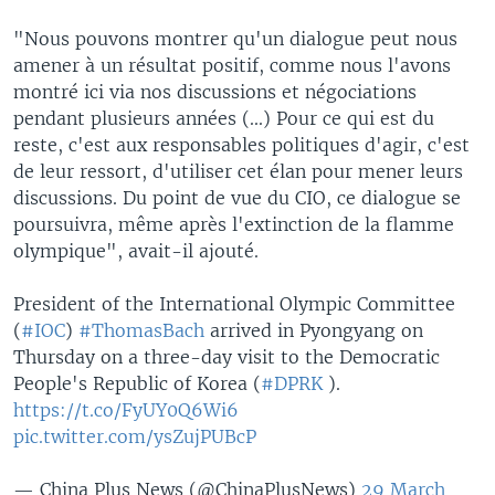
"Nous pouvons montrer qu'un dialogue peut nous
amener à un résultat positif, comme nous l'avons
montré ici via nos discussions et négociations
pendant plusieurs années (...) Pour ce qui est du
reste, c'est aux responsables politiques d'agir, c'est
de leur ressort, d'utiliser cet élan pour mener leurs
discussions. Du point de vue du CIO, ce dialogue se
poursuivra, même après l'extinction de la flamme
olympique", avait-il ajouté.
President of the International Olympic Committee
(
#IOC
)
#ThomasBach
arrived in Pyongyang on
Thursday on a three-day visit to the Democratic
People's Republic of Korea (
#DPRK
).
https://t.co/FyUY0Q6Wi6
pic.twitter.com/ysZujPUBcP
— China Plus News (@ChinaPlusNews)
29 March