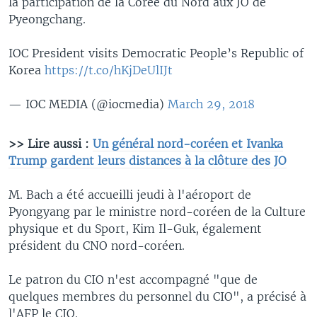
la participation de la Corée du Nord aux JO de
Pyeongchang.
IOC President visits Democratic People’s Republic of
Korea
https://t.co/hKjDeUlIJt
— IOC MEDIA (@iocmedia)
March 29, 2018
>> Lire aussi :
Un général nord-coréen et Ivanka
Trump gardent leurs distances à la clôture des JO
M. Bach a été accueilli jeudi à l'aéroport de
Pyongyang par le ministre nord-coréen de la Culture
physique et du Sport, Kim Il-Guk, également
président du CNO nord-coréen.
Le patron du CIO n'est accompagné "que de
quelques membres du personnel du CIO", a précisé à
l'AFP le CIO.