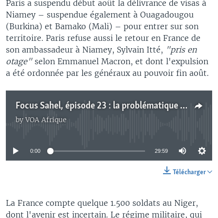
Paris a suspendu début août la délivrance de visas à
Niamey – suspendue également à Ouagadougou
(Burkina) et Bamako (Mali) – pour entrer sur son
territoire. Paris refuse aussi le retour en France de
son ambassadeur à Niamey, Sylvain Itté,
"pris en
otage"
selon Emmanuel Macron, et dont l'expulsion
a été ordonnée par les généraux au pouvoir fin août.
Focus Sahel, épisode 23 : la problématique du vol de bétail au Sahel
by
VOA Afrique
No media source currently available
0:00
29:59
Télécharger
La France compte quelque 1.500 soldats au Niger,
dont l'avenir est incertain. Le régime militaire, qui