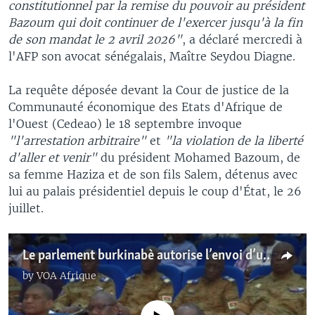
constitutionnel par la remise du pouvoir au président
Bazoum qui doit continuer de l'exercer jusqu'à la fin
de son mandat le 2 avril 2026"
, a déclaré mercredi à
l'AFP son avocat sénégalais, Maître Seydou Diagne.
La requête déposée devant la Cour de justice de la
Communauté économique des Etats d'Afrique de
l'Ouest (Cedeao) le 18 septembre invoque
"l'arrestation arbitraire"
et
"la violation de la liberté
d'aller et venir"
du président Mohamed Bazoum, de
sa femme Haziza et de son fils Salem, détenus avec
lui au palais présidentiel depuis le coup d'État, le 26
juillet.
Le parlement burkinabè autorise l’envoi d’un contingent au Niger
by
VOA Afrique
No media source currently available