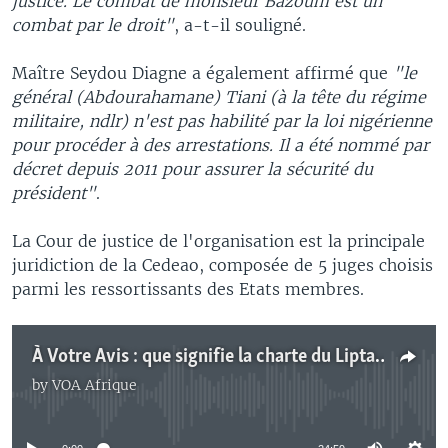
justice. Le combat de monsieur Bazoum est un
combat par le droit"
, a-t-il souligné.
Maître Seydou Diagne a également affirmé que
"le
général (Abdourahamane) Tiani (à la tête du régime
militaire, ndlr) n'est pas habilité par la loi nigérienne
pour procéder à des arrestations. Il a été nommé par
décret depuis 2011 pour assurer la sécurité du
président"
.
La Cour de justice de l'organisation est la principale
juridiction de la Cedeao, composée de 5 juges choisis
parmi les ressortissants des Etats membres.
À Votre Avis : que signifie la charte du Liptako-Gourma pour le Sahel ?
by
VOA Afrique
No media source currently available