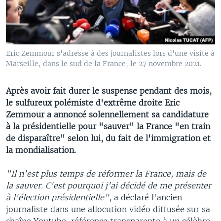
Eric Zemmour s'adresse à des journalistes lors d'une visite à
Marseille, dans le sud de la France, le 27 novembre 2021.
Après avoir fait durer le suspense pendant des mois,
le sulfureux polémiste d'extrême droite Eric
Zemmour a annoncé solennellement sa candidature
à la présidentielle pour "sauver" la France "en train
de disparaître" selon lui, du fait de l'immigration et
la mondialisation.
"Il n'est plus temps de réformer la France, mais de
la sauver. C'est pourquoi j'ai décidé de me présenter
à l'élection présidentielle"
, a déclaré l'ancien
journaliste dans une allocution vidéo diffusée sur sa
chaîne Youtube, référence transparente à un célèbre