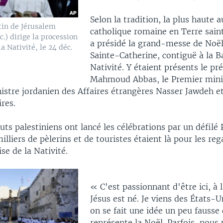
Selon la tradition, la plus haute a
tin de Jérusalem
catholique romaine en Terre sain
.) dirige la procession
a présidé la grand-messe de Noël 
la Nativité, le 24 déc.
Sainte-Catherine, contiguë à la Ba
Nativité. Y étaient présents le pr
Mahmoud Abbas, le Premier mini
istre jordanien des Affaires étrangères Nasser Jawdeh et
ires.
uts palestiniens ont lancé les célébrations par un défilé 
milliers de pèlerins et de touristes étaient là pour les re
ise de la Nativité.
« C'est passionnant d'être ici, à 
Jésus est né. Je viens des États-Un
on se fait une idée un peu fausse
représente la Noël. Parfois, nous 