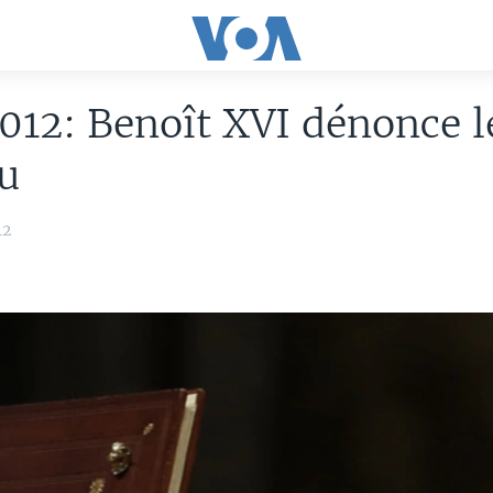
012: Benoît XVI dénonce le
u
12