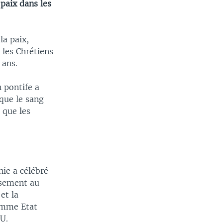
 paix dans les
la paix,
 les Chrétiens
 ans.
n pontife a
 que le sang
r que les
ie a célébré
ssement au
et la
omme Etat
U.