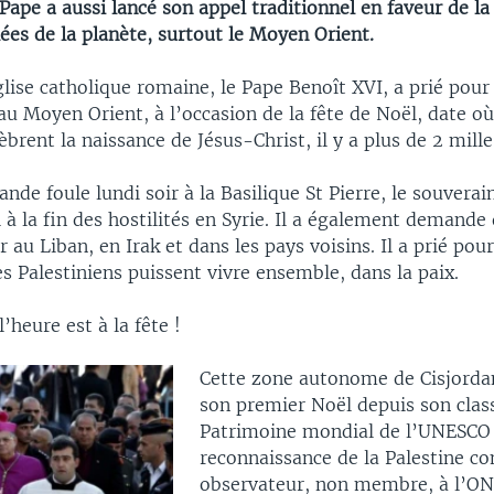
 Pape a aussi lancé son appel traditionnel en faveur de la
ées de la planète, surtout le Moyen Orient.
glise catholique romaine, le Pape Benoît XVI, a prié pour 
u Moyen Orient, à l’occasion de la fête de Noël, date où
èbrent la naissance de Jésus-Christ, il y a plus de 2 mille
nde foule lundi soir à la Basilique St Pierre, le souverai
 à la fin des hostilités en Syrie. Il a également demande
r au Liban, en Irak et dans les pays voisins. Il a prié pou
les Palestiniens puissent vivre ensemble, dans la paix.
’heure est à la fête !
Cette zone autonome de Cisjordan
son premier Noël depuis son cla
Patrimoine mondial de l’UNESCO 
reconnaissance de la Palestine c
observateur, non membre, à l’ON