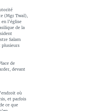
utorité
te (Mgr Twal),
en l’église
silique de la
ésident
stre Salam
 plusieurs
Place de
garder, devant
l'endroit où
is, et parfois
 de ce que
n’en