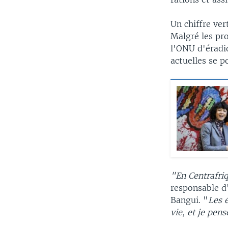
Un chiffre ver
Malgré les pro
l'ONU d'éradiq
actuelles se p
"En Centrafriq
responsable d
Bangui. "
Les é
vie, et je pen