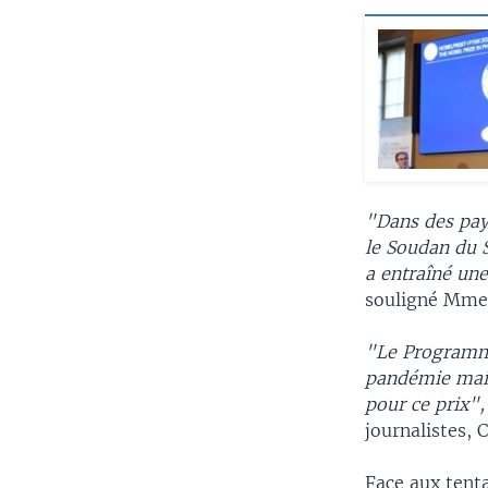
"Dans des pay
le Soudan du S
a entraîné un
souligné Mme
"Le Programme
pandémie mais
pour ce prix",
journalistes, 
Face aux tenta