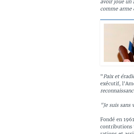
avoir joué un 
comme arme d
"
Paix et éradi
exécutif, l'Am
reconnaissanc
"Je suis sans 
Fondé en 1961
contributions 
rations et ass