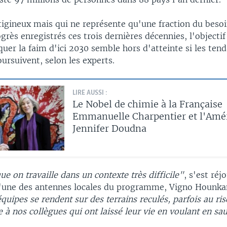
tigineux mais qui ne représente qu'une fraction du besoi
grès enregistrés ces trois dernières décennies, l'objectif
uer la faim d'ici 2030 semble hors d'atteinte si les ten
oursuivent, selon les experts.
LIRE AUSSI :
Le Nobel de chimie à la Française
Emmanuelle Charpentier et l'Amé
Jennifer Doudna
ue on travaille dans un contexte très difficile"
, s'est réj
'une des antennes locales du programme, Vigno Hounkanl
quipes se rendent sur des terrains reculés, parfois au ri
se à nos collègues qui ont laissé leur vie en voulant en sa