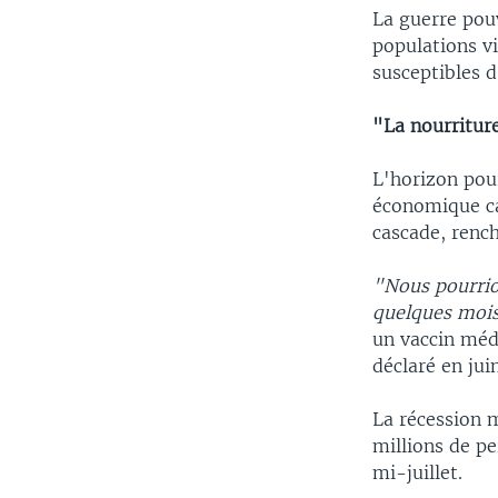
La guerre pouv
populations v
susceptibles 
"La nourriture
L'horizon pour
économique ca
cascade, rench
"Nous pourrio
quelques moi
un vaccin médi
déclaré en juin
La récession m
millions de p
mi-juillet.