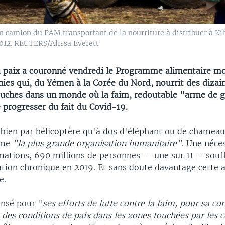
camion du PAM transportant de la nourriture à distribuer à Kibati
 2012. REUTERS/Alissa Everett
a paix a couronné vendredi le Programme alimentaire m
nies qui, du Yémen à la Corée du Nord, nourrit des dizai
ouches dans un monde où la faim, redoutable "arme de g
 progresser du fait du Covid-19.
 bien par hélicoptère qu'à dos d'éléphant ou de chameau
mme
"la plus grande organisation humanitaire"
. Une néce
imations, 690 millions de personnes –-une sur 11-- souf
tion chronique en 2019. Et sans doute davantage cette 
e.
ensé pour "
ses efforts de lutte contre la faim, pour sa co
 des conditions de paix dans les zones touchées par les c