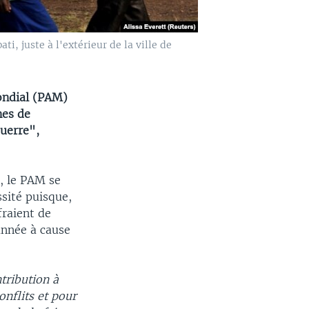
, juste à l'extérieur de la ville de
ondial (PAM)
nes de
uerre",
, le PAM se
ssité puisque,
fraient de
année à cause
ntribution à
onflits et pour