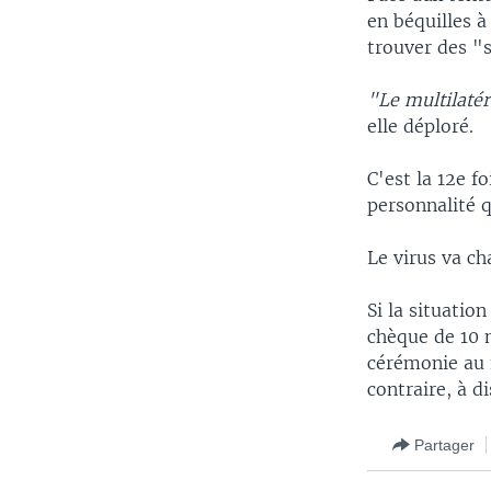
en béquilles à
trouver des "
"Le multilaté
elle déploré.
C'est la 12e f
personnalité q
Le virus va c
Si la situatio
chèque de 10 
cérémonie au 
contraire, à 
Partager