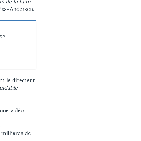
on de la faim
eiss-Andersen.
se
nt le directeur
midable
 une vidéo.
s
 milliards de