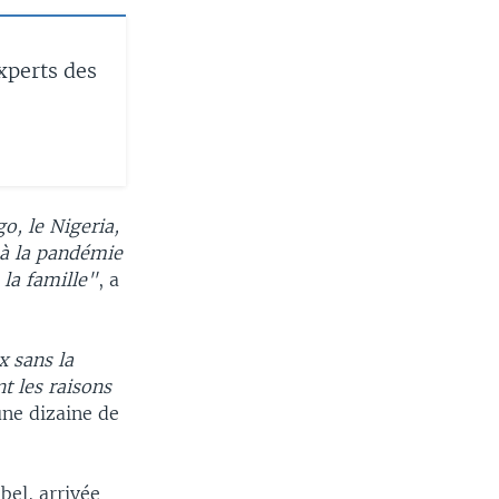
xperts des
, le Nigeria,
 à la pandémie
la famille"
, a
x sans la
 les raisons
une dizaine de
bel, arrivée