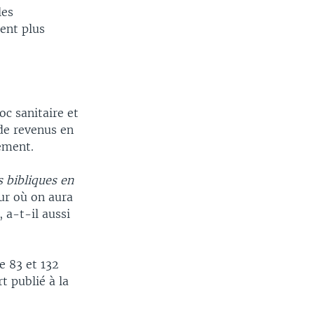
les
ent plus
oc sanitaire et
de revenus en
nement.
 bibliques en
our où on aura
, a-t-il aussi
e 83 et 132
t publié à la