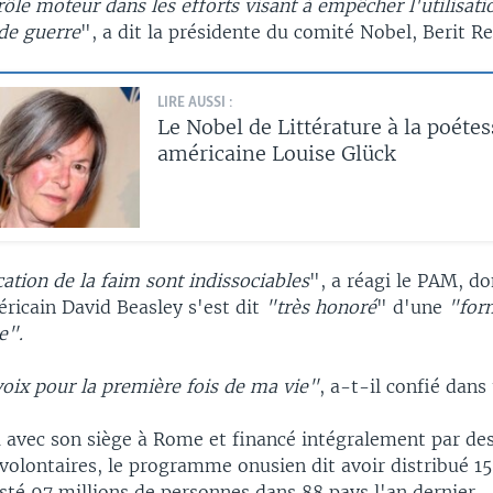
rôle moteur dans les efforts visant à empêcher l'utilisati
e guerre
", a dit la présidente du comité Nobel, Berit R
LIRE AUSSI :
Le Nobel de Littérature à la poétes
américaine Louise Glück
cation de la faim sont indissociables
", a réagi le PAM, do
éricain David Beasley s'est dit
"très honoré
" d'une
"for
e".
voix pour la première fois de ma vie"
, a-t-il confié dans
 avec son siège à Rome et financé intégralement par de
volontaires, le programme onusien dit avoir distribué 15
isté 97 millions de personnes dans 88 pays l'an dernier.