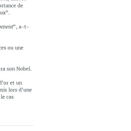
portance de
aux".
moment
", a-t-
nces ou une
ra son Nobel.
d'or et un
mis lors d'une
le cas