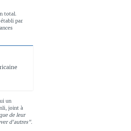
n total.
 établi par
dances
ricaine
oui un
i, joint à
sque de leur
uver d'autres".