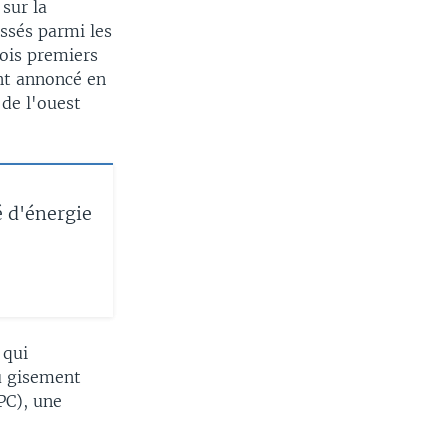
 sur la
assés parmi les
rois premiers
ont annoncé en
de l'ouest
é d'énergie
 qui
u gisement
PC), une