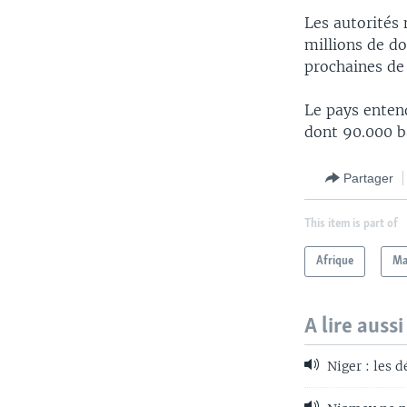
Les autorités 
millions de do
prochaines de
Le pays entend
dont 90.000 ba
Partager
This item is part of
Afrique
Ma
A lire aussi
Niger : les d