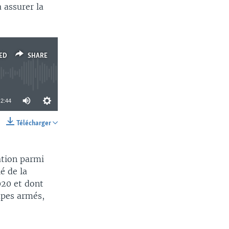
à assurer la
ED
SHARE
2:44
Télécharger
SHARE
ation parmi
ié de la
020 et dont
upes armés,