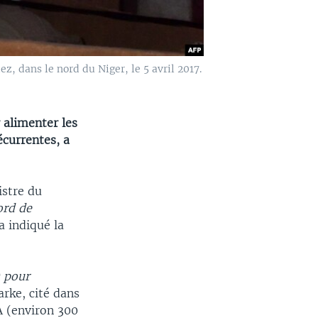
, dans le nord du Niger, le 5 avril 2017.
r alimenter les
écurrentes, a
istre du
ord de
 a indiqué la
) pour
arke, cité dans
A (environ 300