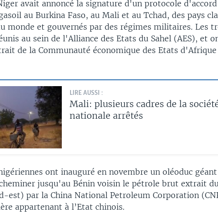
 Niger avait annoncé la signature d'un protocole d'accord
gasoil au Burkina Faso, au Mali et au Tchad, des pays cl
au monde et gouvernés par des régimes militaires. Les t
éunis au sein de l'Alliance des Etats du Sahel (AES), et 
retrait de la Communauté économique des Etats d'Afrique 
LIRE AUSSI :
Mali: plusieurs cadres de la sociét
nationale arrêtés
 nigériennes ont inauguré en novembre un oléoduc géant
cheminer jusqu'au Bénin voisin le pétrole brut extrait d
-est) par la China National Petroleum Corporation (CN
ière appartenant à l’Etat chinois.