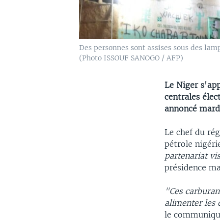
Des personnes sont assises sous des lampa
(Photo ISSOUF SANOGO / AFP)
Le Niger s'app
centrales élec
annoncé mardi
Le chef du rég
pétrole nigér
partenariat vi
présidence m
"Ces carburan
alimenter les 
le communiqué