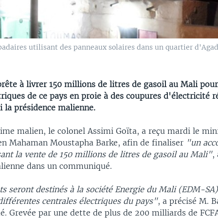
daires utilisant des panneaux solaires dans un quartier d'Agadez
rête à livrer 150 millions de litres de gasoil au Mali pou
triques de ce pays en proie à des coupures d'électricité r
 la présidence malienne.
ime malien, le colonel Assimi Goïta, a reçu mardi le min
ien Mahaman Moustapha Barke, afin de finaliser
"un acc
sant la vente de 150 millions de litres de gasoil au Mali"
,
alienne dans un communiqué.
ts seront destinés à la société Energie du Mali (EDM-SA
différentes centrales électriques du pays"
, a précisé M. B
. Grevée par une dette de plus de 200 milliards de FCF