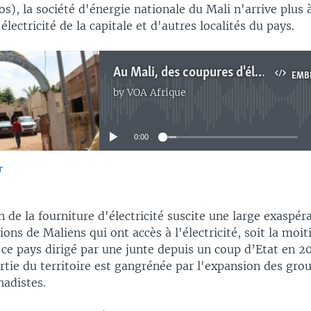
os), la société d'énergie nationale du Mali n'arrive plus 
électricité de la capitale et d'autres localités du pays.
Au Mali, des coupures d'électricité jusque-là sans solution
EMB
by
VOA Afrique
No media source currently available
0:00
r
EMBED
 de la fourniture d'électricité suscite une large exaspér
ions de Maliens qui ont accès à l'électricité, soit la moit
 ce pays dirigé par une junte depuis un coup d’Etat en 2
rtie du territoire est gangrénée par l'expansion des gro
adistes.