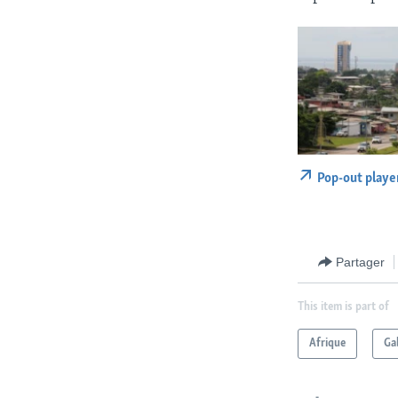
Pop-out playe
Partager
This item is part of
Afrique
Ga