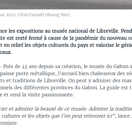
 mai 2022. (VOA/Ismaël Obiang Nze)
ce les expositions au musée national de Libreville. Pen
ite est resté fermé à cause de la pandémie du nouveau c
 en relief les objets culturels du pays et valorise le gén
ocaux.
 —
Près de 45 ans depuis sa création, le musée du Gabon s
paisse porte métallique, l’accueil bien chaleureux des r
s et traditions de Libreville. On peut y admirer des ma
onnels des différentes provinces du Gabon. La guide est t
e et rend la visite passionnante.
ier et admirer la beauté de ce musée. Admirer la traditi
 cultures et les objets que l’on peut retrouver ici"
, lance
onniste.