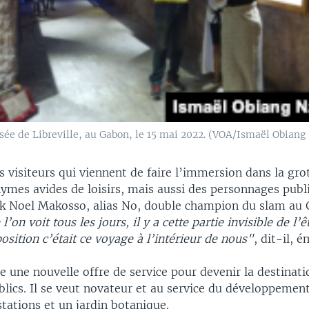
sée de Libreville, au Gabon, le 15 mai 2022. (VOA/Ismaël Obiang
 visiteurs qui viennent de faire l’immersion dans la gr
onymes avides de loisirs, mais aussi des personnages pu
nck Noel Makosso, alias No, double champion du slam au
l’on voit tous les jours, il y a cette partie invisible de l’ê
osition c’était ce voyage à l’intérieur de nous"
, dit-il, é
e une nouvelle offre de service pour devenir la destinati
blics. Il se veut novateur et au service du développement
tations et un jardin botanique.