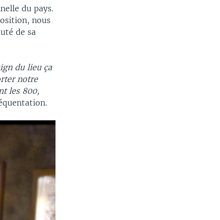
nelle du pays.
osition, nous
auté de sa
ign du lieu ça
orter notre
nt les 800,
réquentation.