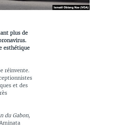
dant plus de
oronavirus.
ie esthétique
e réinvente.
éceptionnistes
sques et des
rès
on du Gabon,
 Aminata