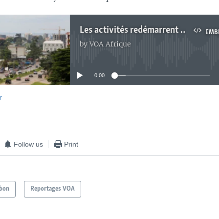
Les activités redémarrent au musée d’arts et traditions de Libreville
EMB
by
VOA Afrique
No media source currently available
0:00
r
EMBED
Follow us
Print
bon
Reportages VOA