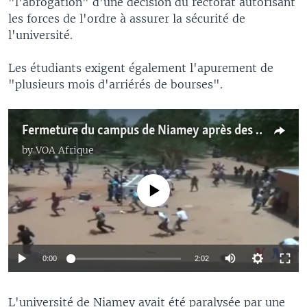
"l'abrogation" d'une décision du rectorat autorisant
les forces de l'ordre à assurer la sécurité de
l'université.
Les étudiants exigent également l'apurement de
"plusieurs mois d'arriérés de bourses".
Fermeture du campus de Niamey après des violences (vidéo)
by
VOA Afrique
No media source currently available
0:00
2:02
L'université de Niamey avait été paralysée par une