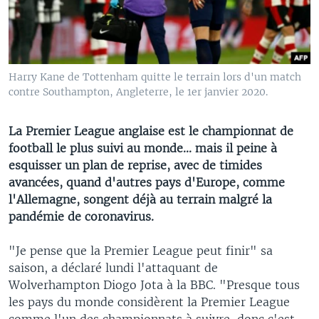
Harry Kane de Tottenham quitte le terrain lors d'un match
contre Southampton, Angleterre, le 1er janvier 2020.
La Premier League anglaise est le championnat de
football le plus suivi au monde... mais il peine à
esquisser un plan de reprise, avec de timides
avancées, quand d'autres pays d'Europe, comme
l'Allemagne, songent déjà au terrain malgré la
pandémie de coronavirus.
"Je pense que la Premier League peut finir" sa
saison, a déclaré lundi l'attaquant de
Wolverhampton Diogo Jota à la BBC. "Presque tous
les pays du monde considèrent la Premier League
comme l'un des championnats à suivre, donc c'est