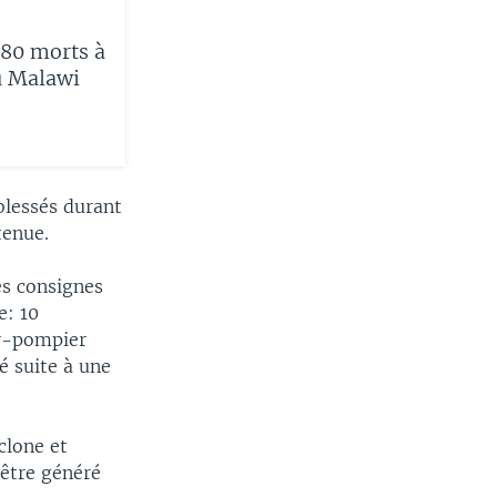
 80 morts à
u Malawi
blessés durant
tenue.
es consignes
e: 10
ur-pompier
é suite à une
clone et
 être généré