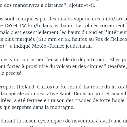
ia des manœuvres à distance", ajoute-t-il.
ns sont marquées par des rafales supérieures à 100/110 k
tre 120 et 150 km/h dans les hauts. Les pluies concernent
is c'est essentiellement les hauts du Sud et l'intérieur
es plus marqués (612 mm en 24 heures au Pas de Belle
)", a indiqué Météo-France jeudi matin.
luies vont concerner l'ensemble du département. Elles po
nt fortes à proximité du volcan et des cirques" (Mafate,
le précisé.
éroport (Roland-Garros) a été fermé. La route du littora
nt la capitale administrative Saint-Denis au port et aux vil
tées, a été fermée en raison des risques de forte houle. 
os qui serpente dans la montagne.
durant la saison cyclonique (de novembre à avril) une d