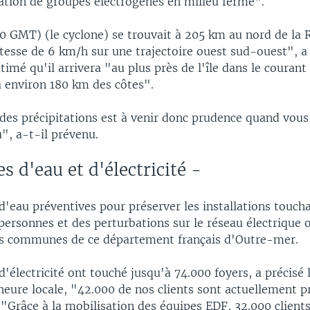
isation de groupes électrogènes en milieu fermé".
 GMT) (le cyclone) se trouvait à 205 km au nord de la R
itesse de 6 km/h sur une trajectoire ouest sud-ouest", a
stimé qu'il arrivera "au plus près de l'île dans le courant
 à environ 180 km des côtes".
 des précipitations est à venir donc prudence quand vous
", a-t-il prévenu.
s d'eau et d'électricité -
'eau préventives pour préserver les installations toucha
personnes et des perturbations sur le réseau électrique 
s communes de ce département français d'Outre-mer.
'électricité ont touché jusqu'à 74.000 foyers, a précisé 
eure locale, "42.000 de nos clients sont actuellement p
. "Grâce à la mobilisation des équipes EDF, 32.000 client