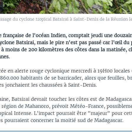
ssage du cyclone tropical Batsirai à Saint-Denis de la Réunion le
e française de l'océan Indien, comptait jeudi une douzai
yclone Batsirai, mais le pire n'est pas passé car l’œil 
 à moins de 200 kilomètres des côtes dans la matinée, c
nnes.
lacée en alerte rouge cyclonique mercredi à 19H00 locale
60.000 habitants de se barricader, alors que feuilles, b
s jonchaient les chaussées à Saint-Denis.
ine, Batsirai devrait toucher les côtes est de Madagasca
région de Mahanoro, prévoit Météo-France, possibleme
pical Intense. L'impact pourrait être "majeur" pour cet
es pourraient concerner la moitié sud de Madagascar.