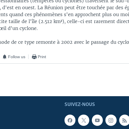
essionnaires (tempêtes ou cyclones) traversent le sud-
, d'est en ouest. La Réunion peut être touchée par des é
vents quand ces phénomènes s'en approchent plus ou moi
tite taille de l'île (2.512 km²), celle-ci est rarement dir
œil d'un cyclone.
isode de ce type remonte à 2002 avec le passage du cycl
Follow us
Print
SUIVEZ-NOUS