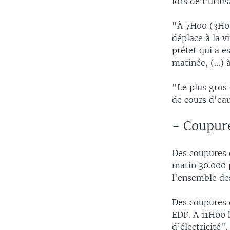
lors de l'util
"À 7H00 (3H00
déplace à la v
préfet qui a e
matinée, (...)
"Le plus gros
de cours d'eau
- Coupure
Des coupures d
matin 30.000 
l'ensemble de
Des coupures d
EDF. A 11H00 h
d’électricité"