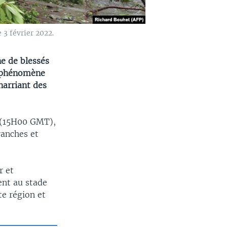
 3 février 2022.
ne de blessés
du phénomène
harriant des
s (15H00 GMT),
ranches et
r et
nt au stade
te région et