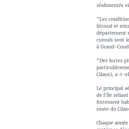
réalimentés v
"Les conditio
littoral et en
département ma
cumuls sont l
à Grand-Coude
"Des fortes p
particulièreme
Cilaos), a-t-el
Le principal a
de l'île relia
fortement habi
route du Cila
Chaque année 