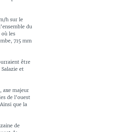
m/h sur le
 l'ensemble du
 où les
combe, 715 mm
urraient être
 Salazie et
l, axe majeur
les de l'ouest
Ainsi que la
izaine de