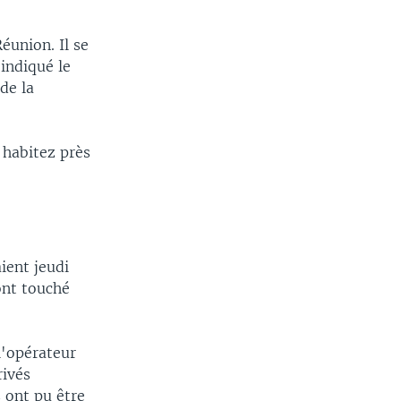
éunion. Il se
 indiqué le
 de la
 habitez près
ient jeudi
ont touché
l'opérateur
rivés
s ont pu être