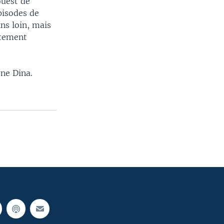
ouest de
pisodes de
ns loin, mais
ectement
one Dina.