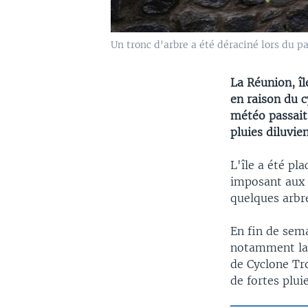
Un tronc d'arbre a été déraciné lors du pa
La Réunion, îl
en raison du c
météo passait
pluies diluvie
L'île a été p
imposant aux 8
quelques arbre
En fin de sema
notamment la 
de Cyclone Tro
de fortes plui