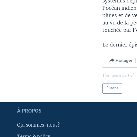
systèmes dépr
l'océan indien
pluies et de 
au vu de la pe
touchée par l’
Le dernier ép
Partager
This item is part of
Europe
Apprenez L'anglais
À PROPOS
SUIVEZ-NOUS
Qui sommes-nous?
Terms & policy