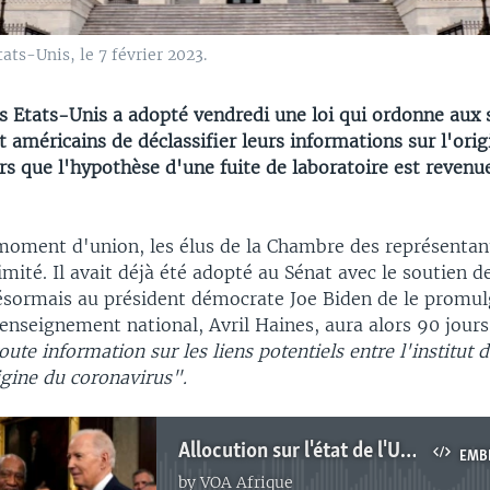
ats-Unis, le 7 février 2023.
s Etats-Unis a adopté vendredi une loi qui ordonne aux 
américains de déclassifier leurs informations sur l'orig
rs que l'hypothèse d'une fuite de laboratoire est revenu
moment d'union, les élus de la Chambre des représentan
imité. Il avait déjà été adopté au Sénat avec le soutien d
 désormais au président démocrate Joe Biden de le promul
renseignement national, Avril Haines, aura alors 90 jour
oute information sur les liens potentiels entre l'institut 
igine du coronavirus".
Allocution sur l'état de l'Union: ce que Joe Biden a dit aux parlementaires
EMB
by
VOA Afrique