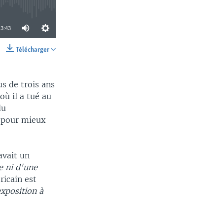
3:43
Télécharger
SHARE
s de trois ans
où il a tué au
du
 pour mieux
avait un
e ni d'une
icain est
xposition à