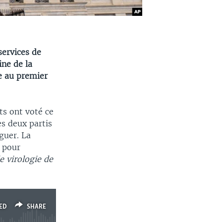
services de
ine de la
e au premier
ts ont voté ce
es deux partis
guer. La
s pour
de virologie de
ED
SHARE