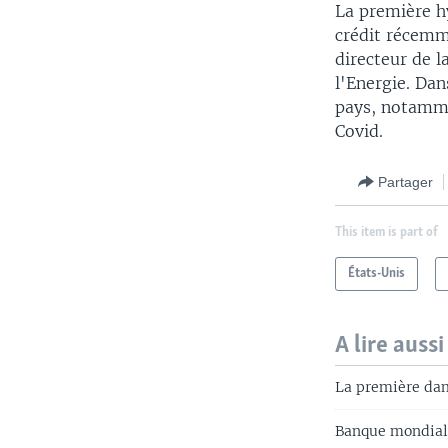
La première h
crédit récemm
directeur de l
l'Energie. Dan
pays, notammen
Covid.
Partager
This item is part of
États-Unis
A lire aussi
La première dam
Banque mondiale