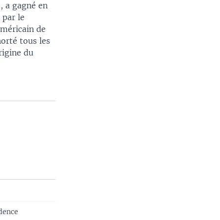
, a gagné en
 par le
américain de
horté tous les
rigine du
idence