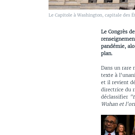
Le Capitole à Washington, capitale des Ét
Le Congrès de
renseignement 
pandémie, alo
plan.
Dans un rare 
texte à l'unan
et il revient
directrice du 
déclassifier
"t
Wuhan et l'or