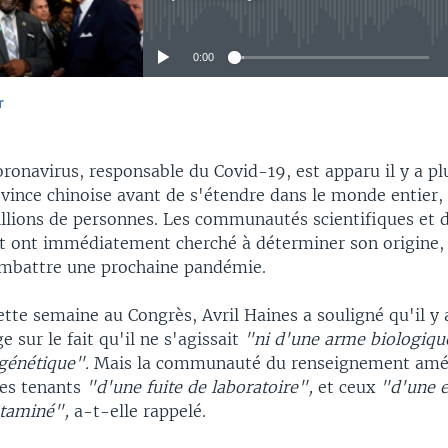
No media source currently available
0:00
r
EMBED
onavirus, responsable du Covid-19, est apparu il y a plu
vince chinoise avant de s'étendre dans le monde entier, 
llions de personnes. Les communautés scientifiques et 
 ont immédiatement cherché à déterminer son origine,
ombattre une prochaine pandémie.
tte semaine au Congrès, Avril Haines a souligné qu'il y 
e sur le fait qu'il ne s'agissait
"ni d'une arme biologiqu
génétique".
Mais la communauté du renseignement amér
les tenants
"d'une fuite de laboratoire",
et ceux
"d'une e
ntaminé",
a-t-elle rappelé.