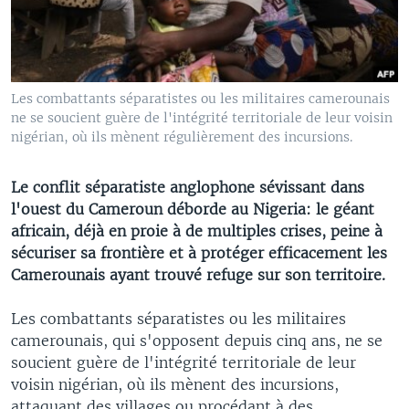
Les combattants séparatistes ou les militaires camerounais
ne se soucient guère de l'intégrité territoriale de leur voisin
nigérian, où ils mènent régulièrement des incursions.
Le conflit séparatiste anglophone sévissant dans
l'ouest du Cameroun déborde au Nigeria: le géant
africain, déjà en proie à de multiples crises, peine à
sécuriser sa frontière et à protéger efficacement les
Camerounais ayant trouvé refuge sur son territoire.
Les combattants séparatistes ou les militaires
camerounais, qui s'opposent depuis cinq ans, ne se
soucient guère de l'intégrité territoriale de leur
voisin nigérian, où ils mènent des incursions,
attaquant des villages ou procédant à des