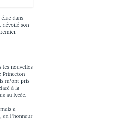
 élue dans
t dévoilé son
premier
 les nouvelles
e Princeton
Ils m'ont pris
laré à la
us au lycée.
 mais a
, en l'honneur