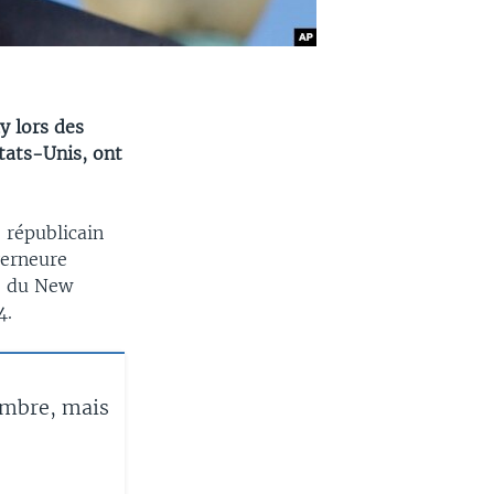
y lors des
tats-Unis, ont
 républicain
verneure
y, du New
4.
ambre, mais