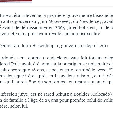
 Brown était devenue la première gouverneure bisexuelle
un autre gouverneur, Jim McGreevey, du New Jersey, avai
avant de démissionner en 2004. Jared Polis est, lui, le 
voir été élu après avoir révélé son homosexualité.
 Démocrate John Hickenlooper, gouverneur depuis 2011.
urdoué et entrepreneur audacieux ayant fait fortune dans
Jared Polis avait été admis à la prestigieuse université d
avait encore que 16 ans, et pas encore terminé le lycée. "
nsaient que j'étais prêt, et ils avaient raison", a-t-il déc
nt qu'il aurait "perdu son temps" en restant un an de pl
onfession juive, est né Jared Schutz à Boulder (Colorado)
de famille à l'âge de 25 ans pour prendre celui de Polis
re, selon lui.