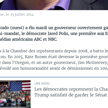
e, le 25 juillet 2014.
orado (ouest) a élu mardi un gouverneur ouvertement ga
mi-mandat, le démocrate Jared Polis, une première aux E
médias américains ABC et NBC.
lu à la Chambre des représentants depuis 2008, a battu le
ton. En 2015, Kate Brown était devenue la première gou
ue dans l'Oregon, et un autre gouverneur, Jim McGreeve
 dévoilé son homosexualité avant de démissionner en 200
LIRE AUSSI :
Les démocrates reprennent la Ch
Trump satisfait de garder le Sénat