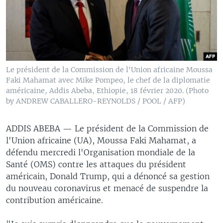
Le président de la Commission de l'Union africaine Moussa
Faki Mahamat avec Mike Pompeo, le chef de la diplomatie
américaine, Addis Abeba, Ethiopie, 18 février 2020. (Photo
by ANDREW CABALLERO-REYNOLDS / POOL / AFP)
ADDIS ABEBA —
Le président de la Commission de
l'Union africaine (UA), Moussa Faki Mahamat, a
défendu mercredi l'Organisation mondiale de la
Santé (OMS) contre les attaques du président
américain, Donald Trump, qui a dénoncé sa gestion
du nouveau coronavirus et menacé de suspendre la
contribution américaine.