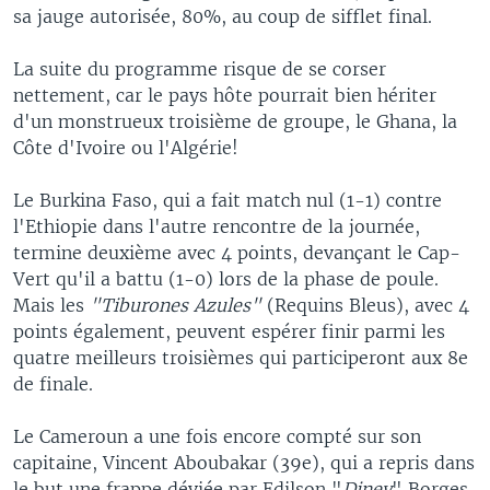
sa jauge autorisée, 80%, au coup de sifflet final.
La suite du programme risque de se corser
nettement, car le pays hôte pourrait bien hériter
d'un monstrueux troisième de groupe, le Ghana, la
Côte d'Ivoire ou l'Algérie!
Le Burkina Faso, qui a fait match nul (1-1) contre
l'Ethiopie dans l'autre rencontre de la journée,
termine deuxième avec 4 points, devançant le Cap-
Vert qu'il a battu (1-0) lors de la phase de poule.
Mais les
"Tiburones Azules"
(Requins Bleus), avec 4
points également, peuvent espérer finir parmi les
quatre meilleurs troisièmes qui participeront aux 8e
de finale.
Le Cameroun a une fois encore compté sur son
capitaine, Vincent Aboubakar (39e), qui a repris dans
le but une frappe déviée par Edilson "
Diney
" Borges.