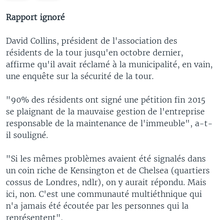
e
x
v
t
Rapport ignoré
i
s
o
l
David Collins, président de l'association des
u
i
résidents de la tour jusqu'en octobre dernier,
s
d
affirme qu'il avait réclamé à la municipalité, en vain,
s
e
une enquête sur la sécurité de la tour.
l
i
"90% des résidents ont signé une pétition fin 2015
d
se plaignant de la mauvaise gestion de l'entreprise
e
responsable de la maintenance de l'immeuble", a-t-
il souligné.
"Si les mêmes problèmes avaient été signalés dans
un coin riche de Kensington et de Chelsea (quartiers
cossus de Londres, ndlr), on y aurait répondu. Mais
ici, non. C'est une communauté multiéthnique qui
n'a jamais été écoutée par les personnes qui la
représentent".