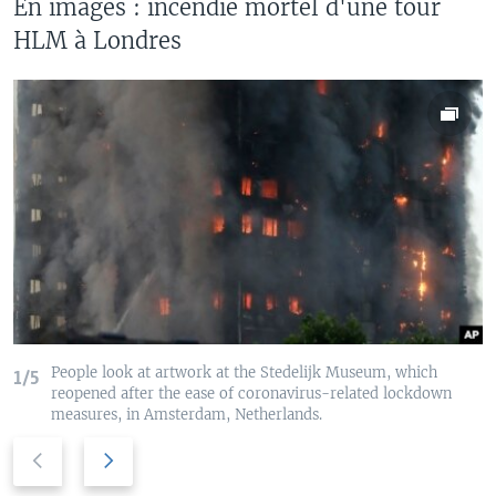
En images : incendie mortel d'une tour
HLM à Londres
People look at artwork at the Stedelijk Museum, which
1/5
reopened after the ease of coronavirus-related lockdown
measures, in Amsterdam, Netherlands.
P
N
r
e