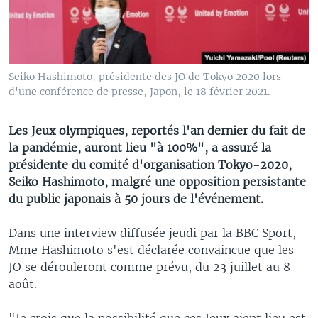
Seiko Hashimoto, présidente des JO de Tokyo 2020 lors
d'une conférence de presse, Japon, le 18 février 2021.
Les Jeux olympiques, reportés l'an dernier du fait de
la pandémie, auront lieu "à 100%", a assuré la
présidente du comité d'organisation Tokyo-2020,
Seiko Hashimoto, malgré une opposition persistante
du public japonais à 50 jours de l'événement.
Dans une interview diffusée jeudi par la BBC Sport,
Mme Hashimoto s'est déclarée convaincue que les
JO se dérouleront comme prévu, du 23 juillet au 8
août.
"Je crois que la possibilité que ces Jeux aient lieu est