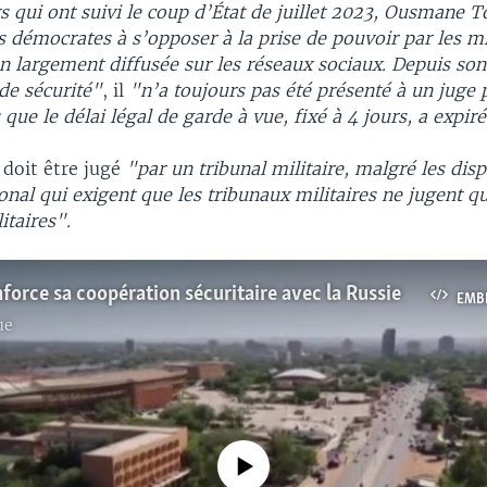
s qui ont suivi le coup d’État de juillet 2023, Ousmane 
s démocrates à s’opposer à la prise de pouvoir par les mi
n largement diffusée sur les réseaux sociaux. Depuis son
 de sécurité"
, il
"n’a toujours pas été présenté à un juge 
 que le délai légal de garde à vue, fixé à 4 jours, a expir
l doit être jugé
"par un tribunal militaire, malgré les dis
ional qui exigent que les tribunaux militaires ne jugent qu
itaires".
nforce sa coopération sécuritaire avec la Russie
EMB
ue
No media source currently available