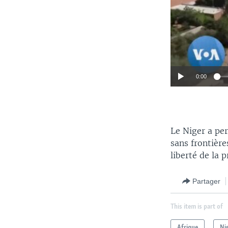
0:00
Le Niger a pe
sans frontière
liberté de la p
Partager
This item is part of
Afrique
Ni