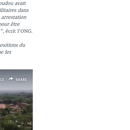
Toudou avait
litaires dans
 arrestation
pour être
é"
, écrit l'ONG.
positions du
e les
ED
SHARE