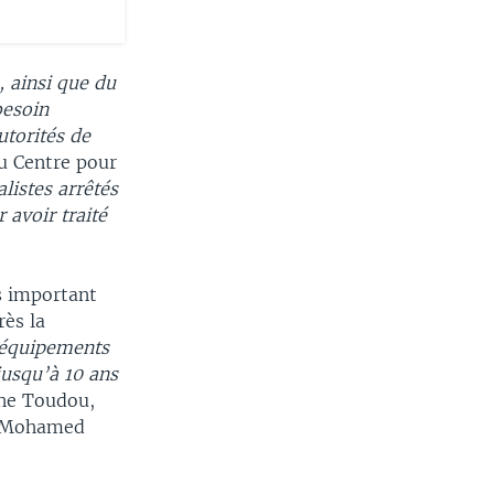
, ainsi que du
besoin
utorités de
du Centre pour
alistes arrêtés
 avoir traité
s important
ès la
d’équipements
jusqu’à 10 ans
mane Toudou,
hu Mohamed