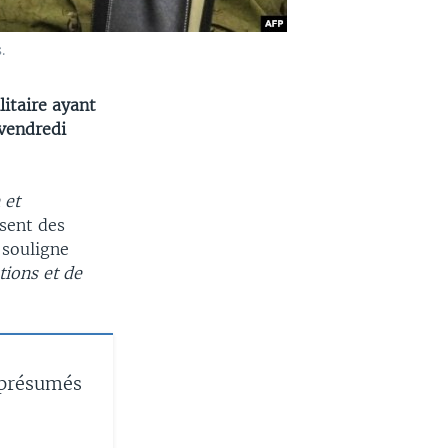
.
litaire ayant
 vendredi
 et
sent des
souligne
tions et de
s présumés