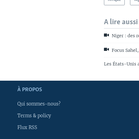
A lire aussi
Niger : des 
Focus Sahel, 
Les États-Unis a
Apprenez L'anglais
À PROPOS
SUIVEZ-NOUS
Qui sommes-nous?
Terms & policy
Flux RSS
Langues