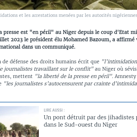
dations et les arrestations menées par les autorités nigériennes
la presse est "en péril" au Niger depuis le coup d'Etat mi
uillet 2023 le président élu Mohamed Bazoum, a affirmé
rnational dans un communiqué.
n de défense des droits humains écrit que
"l’intimidation
e journalistes travaillant sur le conflit"
au Niger où sévis
istes, mettent
"la liberté de la presse en péril".
Amnesty 
ue
"les journalistes s’autocensurent par crainte d’intimida
LIRE AUSSI :
Un pont détruit par des jihadiste
dans le Sud-ouest du Niger