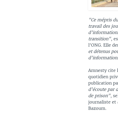
"Ce mépris du 
travail des jo
d’informations
transition"
, e
l'ONG. Elle d
et détenus pou
d’informations
Amnesty cite l
quotidien priv
publication pa
d’écoute par d
de prison"
, s
journaliste e
Bazoum.