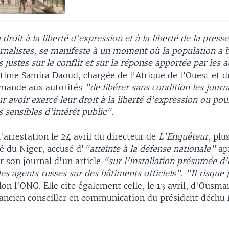
droit à la liberté d’expression et à la liberté de la presse
urnalistes, se manifeste à un moment où la population a 
 justes sur le conflit et sur la réponse apportée par les a
stime Samira Daoud, chargée de l’Afrique de l’Ouest et 
emande aux autorités
"de libérer sans condition les journ
r avoir exercé leur droit à la liberté d’expression ou pour
 sensibles d’intérêt public".
'arrestation le 24 avril du directeur de
L'Enquêteur
, plu
é du Niger, accusé d'
"atteinte à la défense nationale"
apr
r son journal d'un article
"sur l’installation présumée 
es agents russes sur des bâtiments officiels"
.
"Il risque 
elon l'ONG. Elle cite également celle, le 13 avril, d'Ous
t ancien conseiller en communication du président déc