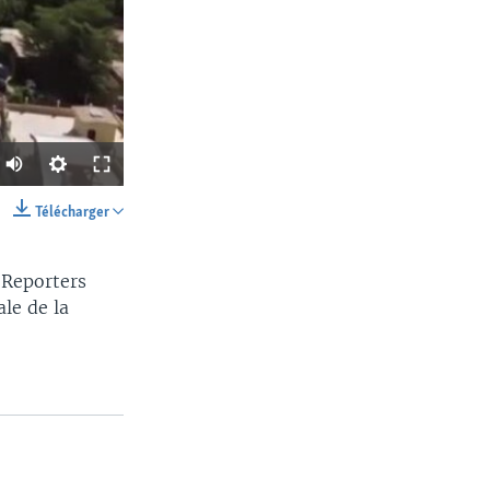
Télécharger
SHARE
 Reporters
le de la
width
px