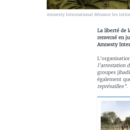
Amnesty International dénonce les intimi
La liberté de 
renversé en j
Amnesty Inte
L'organisatio
l’arrestation d
groupes jihad
également q
représailles"
.