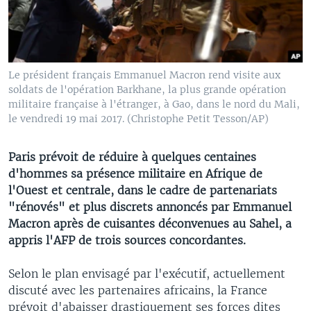
Le président français Emmanuel Macron rend visite aux
soldats de l'opération Barkhane, la plus grande opération
militaire française à l'étranger, à Gao, dans le nord du Mali,
le vendredi 19 mai 2017. (Christophe Petit Tesson/AP)
Paris prévoit de réduire à quelques centaines
d'hommes sa présence militaire en Afrique de
l'Ouest et centrale, dans le cadre de partenariats
"rénovés" et plus discrets annoncés par Emmanuel
Macron après de cuisantes déconvenues au Sahel, a
appris l'AFP de trois sources concordantes.
Selon le plan envisagé par l'exécutif, actuellement
discuté avec les partenaires africains, la France
prévoit d'abaisser drastiquement ses forces dites